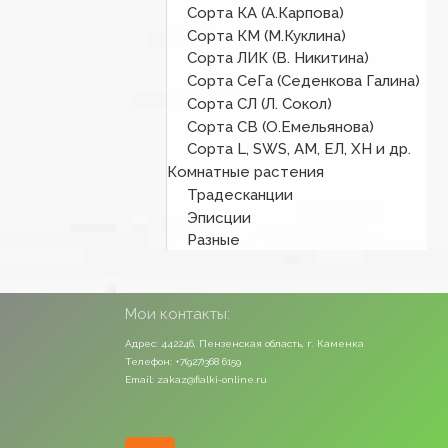
Сорта КА (А.Карпова)
Сорта КМ (М.Куклина)
Сорта ЛИК (В. Никитина)
Сорта СеГа (Седенкова Галина)
Сорта СЛ (Л. Сокол)
Сорта СВ (О.Емельянова)
Сорта L, SWS, АМ, ЕЛ, ХН и др.
Комнатные растения
Традесканции
Эписции
Разные
Мои контакты:
Адрес: 442246, Пензенская область, г. Каменка
Телефон: +7(927)368 6159
Email: zakaz@fialki-online.ru
Odnoklassniki
Vk
Instagram
Viber
Whatsapp