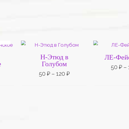
Е
Диапазон
Диапазон
цен:
цен:
50 ₽
50 ₽
Н-Этюд в
ЛЕ-Фей
–
–
е
Голубом
20 ₽
120 ₽
50
₽
–
50
₽
–
120
₽