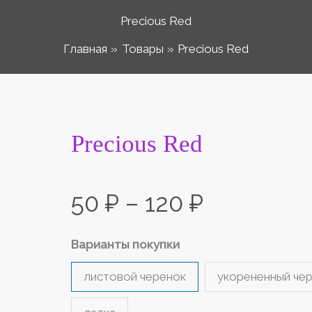
Precious Red
Главная
Товары
Precious Red
Количество
Precious Red
Диапазо
товара
Precious
цен:
50
₽
–
120
₽
Red
50 ₽
Варианты покупки
листовой черенок
укорененный че
–