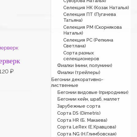
Суворова Наталья)
Селекция НК (Козак Наталья)
Селекция ПТ (Пугачева
Татьяна)
Селекция РМ (Скорнякова
Наталья)
Селекция РС (Репкина
Диапазон
Светлана)
цен:
Сорта разных
50 ₽
селекционеров
ерверк
–
Фиалки (мини, полумини)
120 ₽
120
₽
Фиалки (трейлеры)
Бегонии декоративно-
лиственные
Бегонии видовые (природники)
Бегонии кейн, шраб, маллет
Зарубежные сорта
Сорта DS (Dimetris)
Сорта HR (Б. Макаева)
Сорта LeRex (Е.Кравцова)
Сорта NG (Н.Глимбовская)