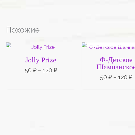
Похожие
НЕТ НА СКЛАД
Диапазон
цен:
50 ₽
Ф-Детское
Jolly Prize
–
Шампанско
120 ₽
1
50
₽
–
120
₽
50
₽
–
120
₽