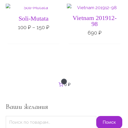
Диапазон
цен:
100 ₽
Vietnam 201912-
Soli-Mutata
–
98
150 ₽
100
₽
–
150
₽
690
₽
И
0
0 ₽
с
к
а
т
Ваши желания
ь
:
Поиск