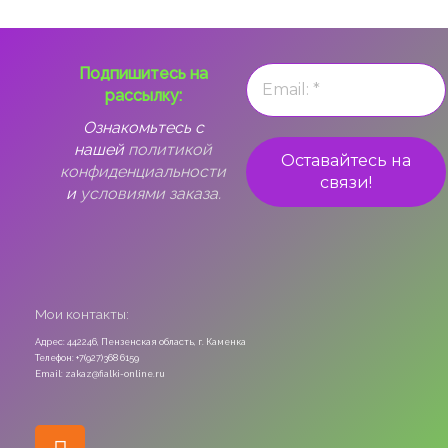
Подпишитесь на
рассылку:
Ознакомьтесь с
нашей
политикой
конфиденциальности
и
условиями заказа.
Мои контакты:
Адрес: 442246, Пензенская область, г. Каменка
Телефон: +7(927)368 6159
Email: zakaz@fialki-online.ru
Odnoklassniki
Vk
Instagram
Viber
Whatsapp