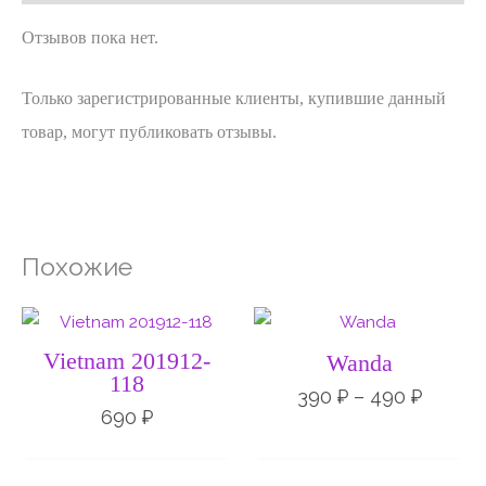
Отзывов пока нет.
Только зарегистрированные клиенты, купившие данный
товар, могут публиковать отзывы.
Похожие
Диапа
цен:
390 ₽
Vietnam 201912-
Wanda
–
118
490 ₽
390
₽
–
490
₽
690
₽
НЕТ НА СКЛАДЕ