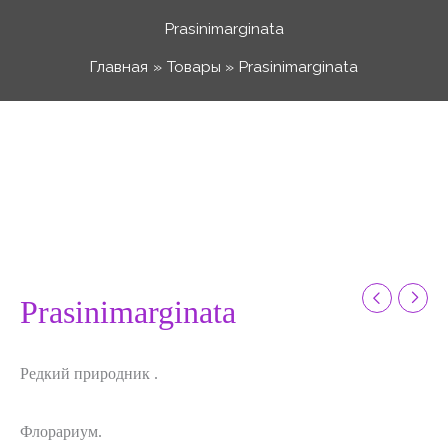
Перейти
Prasinimarginata
к
Главная
Товары
Prasinimarginata
содержимому
Количество
товара
Prasinimarginata
Prasinimarginata
Редкий природник .
Флорариум.