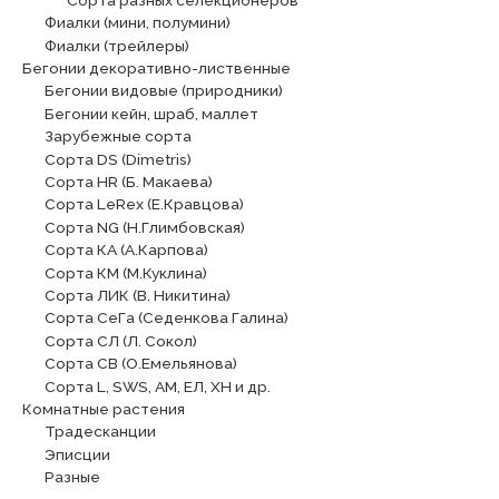
Фиалки (мини, полумини)
Фиалки (трейлеры)
Бегонии декоративно-лиственные
Бегонии видовые (природники)
Бегонии кейн, шраб, маллет
Зарубежные сорта
Сорта DS (Dimetris)
Сорта HR (Б. Макаева)
Сорта LeRex (Е.Кравцова)
Сорта NG (Н.Глимбовская)
Сорта КА (А.Карпова)
Сорта КМ (М.Куклина)
Сорта ЛИК (В. Никитина)
Сорта СеГа (Седенкова Галина)
Сорта СЛ (Л. Сокол)
Сорта СВ (О.Емельянова)
Сорта L, SWS, АМ, ЕЛ, ХН и др.
Комнатные растения
Традесканции
Эписции
Разные