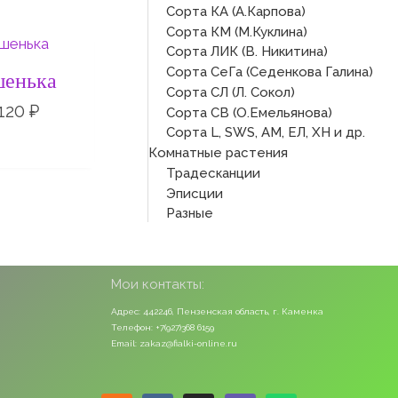
Сорта КА (А.Карпова)
Сорта КМ (М.Куклина)
Диапазон
Сорта ЛИК (В. Никитина)
цен:
50 ₽
Сорта СеГа (Седенкова Галина)
енька
–
Сорта СЛ (Л. Сокол)
120 ₽
120
₽
Сорта СВ (О.Емельянова)
Сорта L, SWS, АМ, ЕЛ, ХН и др.
Комнатные растения
Традесканции
Эписции
Разные
Мои контакты:
Адрес: 442246, Пензенская область, г. Каменка
Телефон: +7(927)368 6159
Email: zakaz@fialki-online.ru