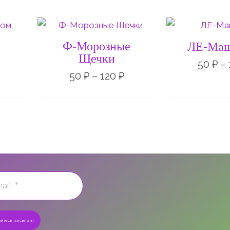
Диапазон
Диапазон
цен:
цен:
50 ₽
50 ₽
Ф-Морозные
ЛЕ-Маш
–
–
Щечки
20 ₽
120 ₽
50
₽
–
50
₽
–
120
₽