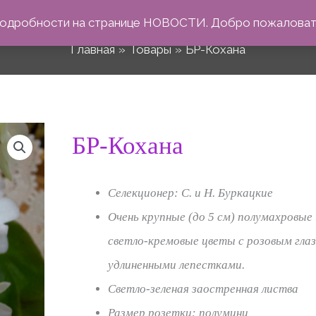
БР-Кохана
 Подробности на странице НОВОСТИ. Добро пожаловать
Главная
Товары
БР-Кохана
Количество
БР-Кохана
Диапазо
товара
БР-
цен:
Селекционер: С. и Н. Буркацкие
Кохана
Очень крупные (до 5 см) полумахровые
50 ₽
светло-кремовые цветы с розовым глаз
удлиненными лепестками.
–
Светло-зеленая заостренная листва
Размер розетки: полумини