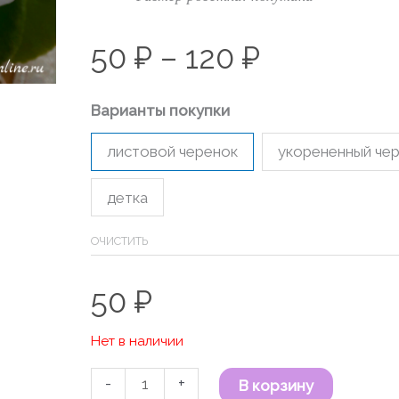
120 ₽
50
₽
–
120
₽
Варианты покупки
листовой черенок
укорененный че
детка
ОЧИСТИТЬ
50
₽
Нет в наличии
-
+
В корзину