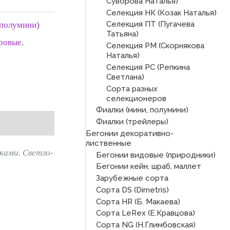
Суворова Наталья)
Селекция НК (Козак Наталья)
Селекция ПТ (Пугачева
 полумини)
Татьяна)
ровые
,
Селекция РМ (Скорнякова
Наталья)
Селекция РС (Репкина
Светлана)
Сорта разных
селекционеров
Фиалки (мини, полумини)
Фиалки (трейлеры)
Бегонии декоративно-
лиственные
ками. Светло-
Бегонии видовые (природники)
Бегонии кейн, шраб, маллет
Зарубежные сорта
Сорта DS (Dimetris)
Сорта HR (Б. Макаева)
Сорта LeRex (Е.Кравцова)
Сорта NG (Н.Глимбовская)