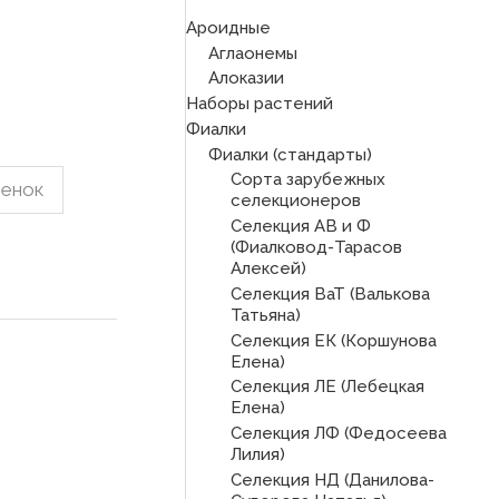
Ароидные
Аглаонемы
Алоказии
Наборы растений
Фиалки
Фиалки (стандарты)
Сорта зарубежных
ренок
селекционеров
Селекция АВ и Ф
(Фиалковод-Тарасов
Алексей)
Селекция ВаТ (Валькова
Татьяна)
Селекция ЕК (Коршунова
Елена)
Селекция ЛЕ (Лебецкая
Елена)
Селекция ЛФ (Федосеева
Лилия)
Селекция НД (Данилова-