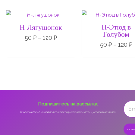
НЕТ НА СКЛАДЕ
Диапазон
цен:
50 ₽
Н-Этюд в
Н-Лягушонок
–
Голубом
120 ₽
1
50
₽
–
120
₽
50
₽
–
120
₽
Подпишитесь на рассылку:
Ознакомьтесь с нашей
политикой конфиденциальности
и
условиями заказа.