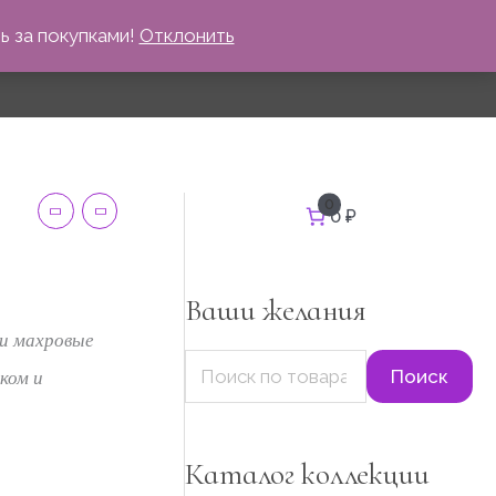
 за покупками!
Отклонить
И
0
0 ₽
н
с
к
а
т
Ваши желания
ь
:
 и махровые
Поиск
ком и
Каталог коллекции