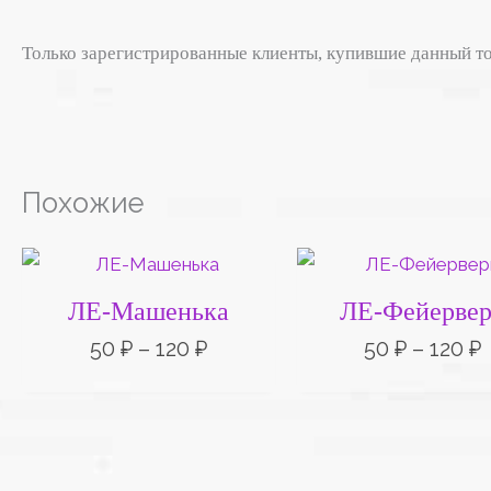
Только зарегистрированные клиенты, купившие данный то
Похожие
Диапазон
цен:
50 ₽
ЛЕ-Машенька
ЛЕ-Фейерве
–
120 ₽
1
50
₽
–
120
₽
50
₽
–
120
₽