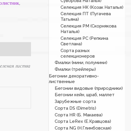
Суворова Наталья)
олистник
,
Селекция НК (Козак Наталья)
Селекция ПТ (Пугачева
Татьяна)
Селекция РМ (Скорнякова
Наталья)
Селекция РС (Репкина
Светлана)
Сорта разных
селекционеров
Фиалки (мини, полумини)
еленая листва
Фиалки (трейлеры)
Бегонии декоративно-
лиственные
Бегонии видовые (природники)
Бегонии кейн, шраб, маллет
Зарубежные сорта
Сорта DS (Dimetris)
Сорта HR (Б. Макаева)
Сорта LeRex (Е.Кравцова)
Сорта NG (Н.Глимбовская)