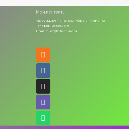
Мои контакты:
Адрес: 442246, Пензенская область, г. Каменка
Телефон: +7(927)368 6159
Email: zakaz@fialki-online.ru
Odnoklassniki
Vk
Instagram
Viber
Whatsapp