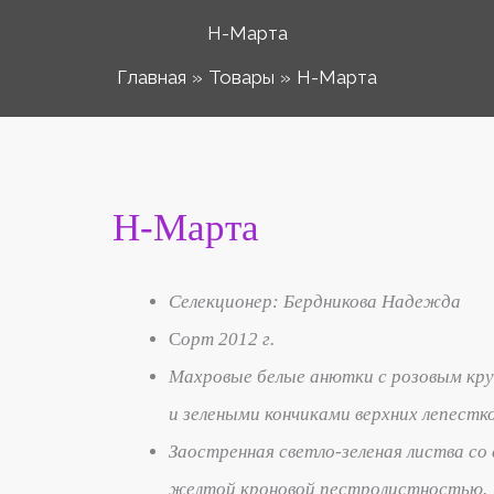
Н-Марта
Главная
Товары
Н-Марта
Количество
Н-Марта
Диапазо
товара
Н-
цен:
Селекционер: Бердникова Надежда
Марта
С
орт 2012 г.
50 ₽
Махровые белые анютки с розовым кру
и зелеными кончиками верхних лепестко
–
Заостренная светло-зеленая листва со 
желтой кроновой пестролистностью.