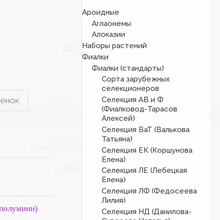
Ароидные
Аглаонемы
Алоказии
Наборы растений
Фиалки
Фиалки (стандарты)
Сорта зарубежных
селекционеров
Селекция АВ и Ф
ренок
(Фиалковод-Тарасов
Алексей)
Селекция ВаТ (Валькова
Татьяна)
Селекция ЕК (Коршунова
Елена)
Селекция ЛЕ (Лебецкая
Елена)
Селекция ЛФ (Федосеева
Лилия)
 полумини)
Селекция НД (Данилова-