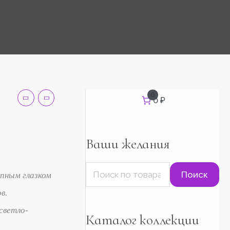
И
0
0 ₽
н
с
к
а
т
Ваши желания
ь
:
Поиск
пным глазком
в.
светло-
Каталог коллекции