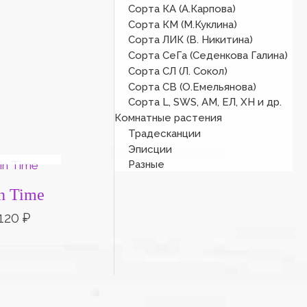
Сорта КА (А.Карпова)
Сорта КМ (М.Куклина)
Сорта ЛИК (В. Никитина)
Сорта СеГа (Седенкова Галина)
Сорта СЛ (Л. Сокол)
Сорта СВ (О.Емельянова)
Сорта L, SWS, АМ, ЕЛ, ХН и др.
Комнатные растения
Традесканции
СКЛАДЕ
Эписции
Диапазон
Разные
цен:
50 ₽
in Time
–
120 ₽
120
₽