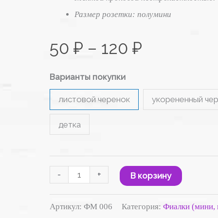
120 ₽
Размер розетки: полумини
50
₽
–
120
₽
Варианты покупки
листовой черенок
укорененный че
детка
-
+
В корзину
Артикул:
ФМ 006
Категория:
Фиалки (мини,