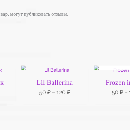
вар, могут публиковать отзывы.
НЕТ НА 
Диапазон
Диапазон
цен:
цен:
50 ₽
50 ₽
рк
Lil Ballerina
Frozen 
–
–
20 ₽
120 ₽
50
₽
–
120
₽
50
₽
–