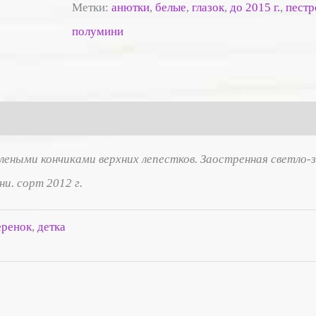
Метки:
анютки
,
белые
,
глазок
,
до 2015 г.
,
пестр
полумини
леными кончиками верхних лепестков. Заостренная светло-з
и. сорт 2012 г.
еренок
,
детка