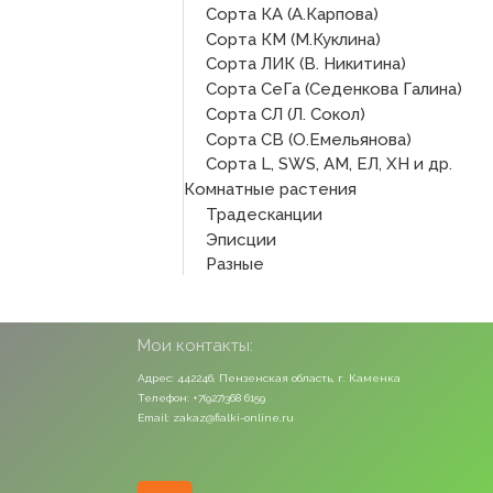
Сорта КА (А.Карпова)
Сорта КМ (М.Куклина)
Сорта ЛИК (В. Никитина)
Сорта СеГа (Седенкова Галина)
Сорта СЛ (Л. Сокол)
Сорта СВ (О.Емельянова)
Сорта L, SWS, АМ, ЕЛ, ХН и др.
Комнатные растения
Традесканции
Эписции
Разные
Мои контакты:
Адрес: 442246, Пензенская область, г. Каменка
Телефон: +7(927)368 6159
Email: zakaz@fialki-online.ru
Odnoklassniki
Vk
Instagram
Viber
Whatsapp