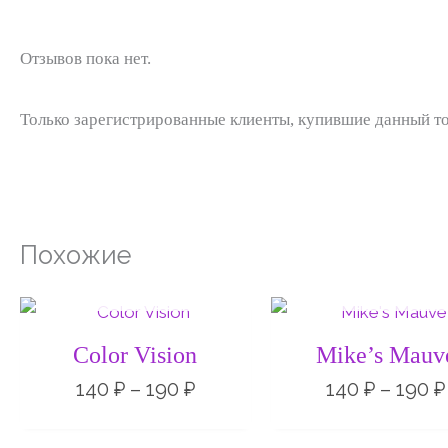
Отзывов пока нет.
Только зарегистрированные клиенты, купившие данный то
Похожие
НЕТ НА СКЛАДЕ
НЕТ НА СКЛАД
Диапазон
цен:
140 ₽
Color Vision
Mike’s Mauv
–
190 ₽
140
₽
–
190
₽
140
₽
–
190
₽