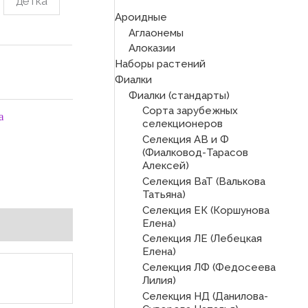
детка
Ароидные
Аглаонемы
Алоказии
Наборы растений
Фиалки
Фиалки (стандарты)
Сорта зарубежных
а
селекционеров
Селекция АВ и Ф
(Фиалковод-Тарасов
Алексей)
Селекция ВаТ (Валькова
Татьяна)
Селекция ЕК (Коршунова
Елена)
Селекция ЛЕ (Лебецкая
Елена)
Селекция ЛФ (Федосеева
Лилия)
Селекция НД (Данилова-