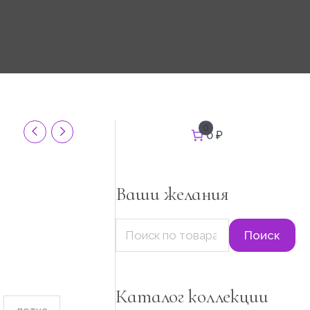
И
0
0 ₽
он
с
к
а
т
Ваши желания
ь
:
Поиск
Каталог коллекции