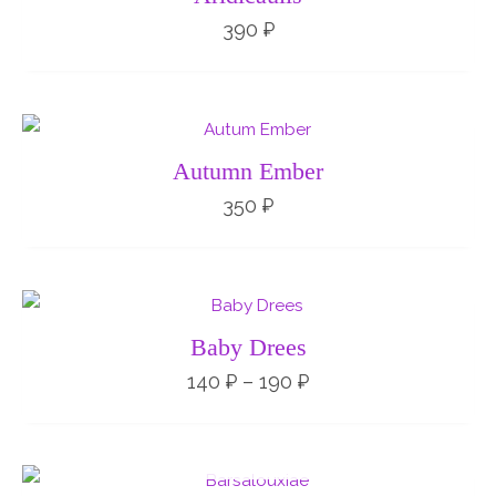
390
₽
Autumn Ember
350
₽
Диапазон
цен:
140 ₽
Baby Drees
–
190 ₽
140
₽
–
190
₽
НЕТ НА СКЛАДЕ