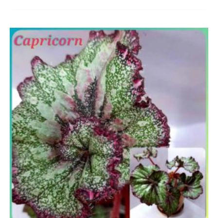
Диапазон
цен:
0 ₽
–
190 ₽