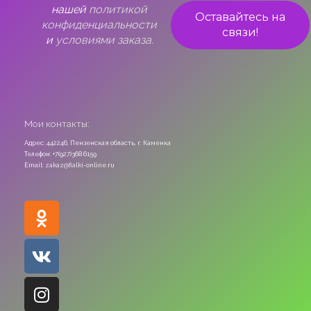
нашей
политикой
конфиденциальности
и
условиями заказа.
Мои контакты:
Адрес: 442246, Пензенская область, г. Каменка
Телефон: +7(927)368 6159
Email: zakaz@fialki-online.ru
Odnoklassniki
Vk
Instagram
Viber
Whatsapp