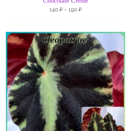
Chocolate Creme
140
₽
–
190
₽