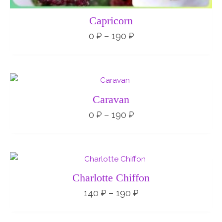
Capricorn
0
₽
–
190
₽
Диапазон
цен:
0 ₽
Caravan
–
190 ₽
0
₽
–
190
₽
Диапазон
цен:
140 ₽
Charlotte Chiffon
–
190 ₽
140
₽
–
190
₽