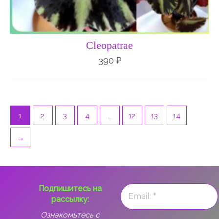
Cleopatrae
390
₽
1
2
3
4
…
12
13
14
→
Подпишитесь на
рассылку:
Ознакомьтесь с