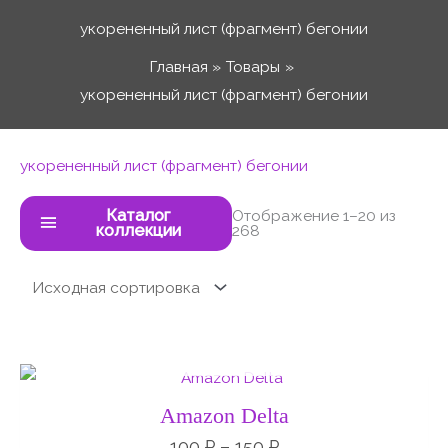
Перейти
укорененный лист (фрагмент) бегонии
к
Главная
Товары
содержимому
укорененный лист (фрагмент) бегонии
укорененный лист (фрагмент) бегонии
Каталог
Отображение 1–20 из
коллекции
268
НЕТ НА СКЛАДЕ
Диапазон
цен:
100 ₽
Amazon Delta
–
150 ₽
100
₽
–
150
₽