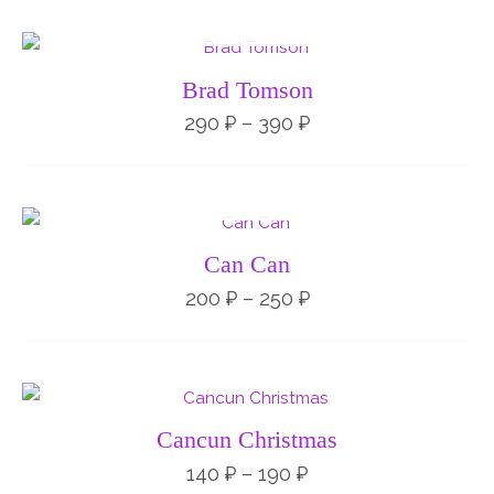
НЕТ НА СКЛАДЕ
Диапазон
цен:
290 ₽
Brad Tomson
–
390 ₽
290
₽
–
390
₽
НЕТ НА СКЛАДЕ
Диапазон
цен:
200 ₽
Can Can
–
250 ₽
200
₽
–
250
₽
Диапазон
цен:
140 ₽
Cancun Christmas
–
190 ₽
140
₽
–
190
₽