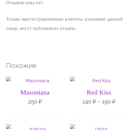
Отзывов пока нет.
Только зарегистрированные клиенты, купившие данный
товар, могут публиковать отзывы.
Похожие
Диапа
цен:
140 ₽
Masoniana
Red Kiss
–
190 ₽
250
₽
140
₽
–
190
₽
НЕТ НА СКЛАДЕ
НЕТ НА СКЛАДЕ
Диапазон
Диапа
цен:
цен: