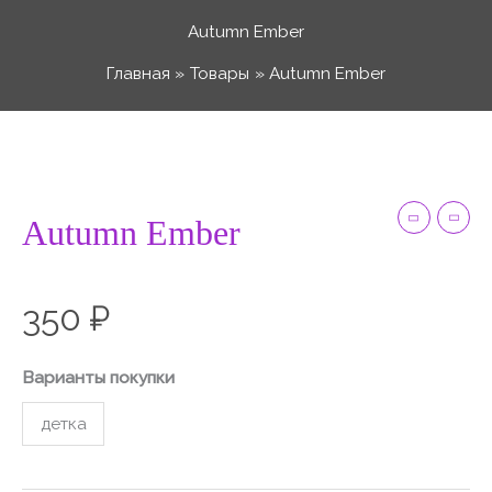
Перейти
Autumn Ember
к
Главная
Товары
Autumn Ember
содержимому
Количество
товара
Autumn
Autumn Ember
Ember
350
₽
Варианты покупки
детка