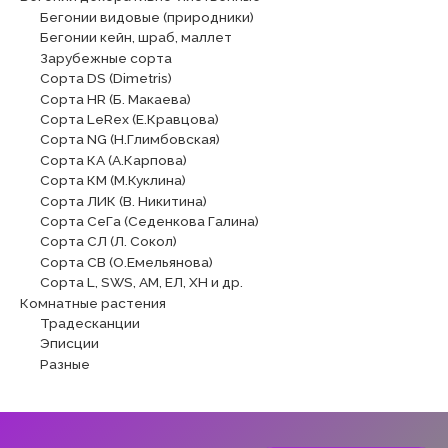
Бегонии видовые (природники)
Бегонии кейн, шраб, маллет
Зарубежные сорта
Сорта DS (Dimetris)
Сорта HR (Б. Макаева)
Сорта LeRex (Е.Кравцова)
Сорта NG (Н.Глимбовская)
Сорта КА (А.Карпова)
Сорта КМ (М.Куклина)
Сорта ЛИК (В. Никитина)
Сорта СеГа (Седенкова Галина)
Сорта СЛ (Л. Сокол)
Сорта СВ (О.Емельянова)
Сорта L, SWS, АМ, ЕЛ, ХН и др.
Комнатные растения
Традесканции
Эписции
Разные