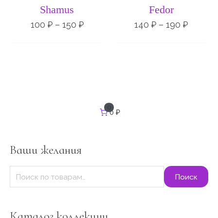
100 ₽
140 ₽
Shamus
Fedor
–
–
150 ₽
190 ₽
100
₽
–
150
₽
140
₽
–
190
₽
И
0
0 ₽
с
к
а
т
Ваши желания
ь
:
Поиск
Каталог коллекции