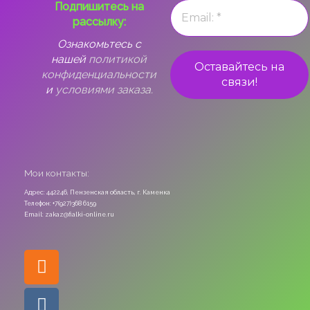
Подпишитесь на
рассылку:
Ознакомьтесь с
нашей
политикой
конфиденциальности
и
условиями заказа.
Мои контакты:
Адрес: 442246, Пензенская область, г. Каменка
Телефон: +7(927)368 6159
Email: zakaz@fialki-online.ru
Odnoklassniki
Vk
Instagram
Viber
Whatsapp