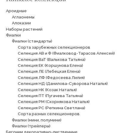
Ароидные
Аглаонемы
Алоказии
Наборы растений
Фиалки
Фиалки (стандарты)
Сорта зарубежных селекционеров
Селекция АВ и Ф (Фиалковод-Тарасов Алексей)
Селекция ВаТ (Валькова Татьяна)
Селекция ЕК (Коршунова Елена)
Селекция ЛЕ (Лебецкая Елена)
Селекция ЛФ (Федосеева Лилия)
Селекция НД (Данилова-Суворова Наталья)
Селекция НК (Козак Наталья)
Селекция ПТ (Пугачева Татьяна)
Селекция РМ (Скорнякова Наталья)
Селекция РС (Репкина Светлана)
Сорта разных селекционеров
Фиалки (мини, полумини)
Фиалки (трейлеры)
Бегонии декоративно-лиственные