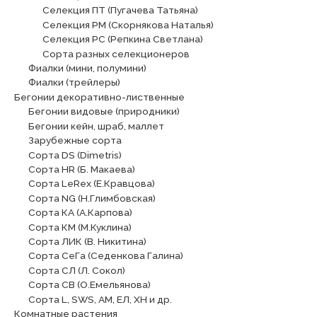
Селекция ПТ (Пугачева Татьяна)
Селекция РМ (Скорнякова Наталья)
Селекция РС (Репкина Светлана)
Сорта разных селекционеров
Фиалки (мини, полумини)
Фиалки (трейлеры)
Бегонии декоративно-лиственные
Бегонии видовые (природники)
Бегонии кейн, шраб, маллет
Зарубежные сорта
Сорта DS (Dimetris)
Сорта HR (Б. Макаева)
Сорта LeRex (Е.Кравцова)
Сорта NG (Н.Глимбовская)
Сорта КА (А.Карпова)
Сорта КМ (М.Куклина)
Сорта ЛИК (В. Никитина)
Сорта СеГа (Седенкова Галина)
Сорта СЛ (Л. Сокол)
Сорта СВ (О.Емельянова)
Сорта L, SWS, АМ, ЕЛ, ХН и др.
Комнатные растения