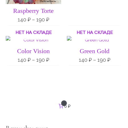
Raspberry Torte
140
₽
–
190
₽
НЕТ НА СКЛАДЕ
НЕТ НА СКЛАДЕ
Диапазон
Диапа
цен:
цен:
140 ₽
140 ₽
Color Vision
Green Gold
–
–
190 ₽
190 ₽
140
₽
–
190
₽
140
₽
–
190
₽
И
0
0 ₽
с
к
а
т
ь