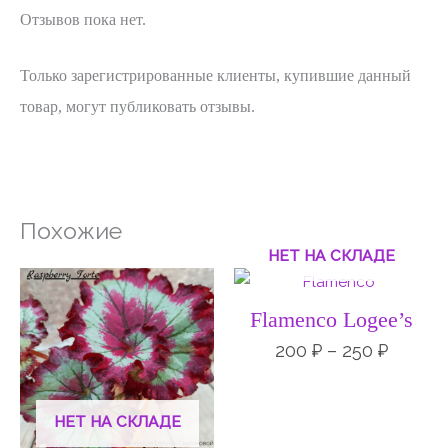
Отзывов пока нет.
Только зарегистрированные клиенты, купившие данный
товар, могут публиковать отзывы.
Похожие
НЕТ НА СКЛАДЕ
Диапазон
Диапа
цен:
цен:
140 ₽
200 ₽
Flamenco Logee’s
–
–
190 ₽
250 ₽
200
₽
–
250
₽
НЕТ НА СКЛАДЕ