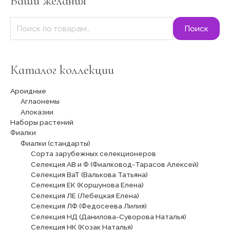
Ваши желания
:
Поиск
Каталог коллекции
Ароидные
Аглаонемы
Алоказии
Наборы растений
Фиалки
Фиалки (стандарты)
Сорта зарубежных селекционеров
Селекция АВ и Ф (Фиалковод-Тарасов Алексей)
Селекция ВаТ (Валькова Татьяна)
Селекция ЕК (Коршунова Елена)
Селекция ЛЕ (Лебецкая Елена)
Селекция ЛФ (Федосеева Лилия)
Селекция НД (Данилова-Суворова Наталья)
Селекция НК (Козак Наталья)