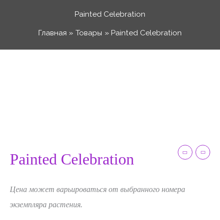
Перейти
Painted Celebration
к
Главная
Товары
Painted Celebration
содержимому
Количество
товара
Painted
Celebration
Painted Celebration
Цена может варьироваться от выбранного номера
экземпляра растения.