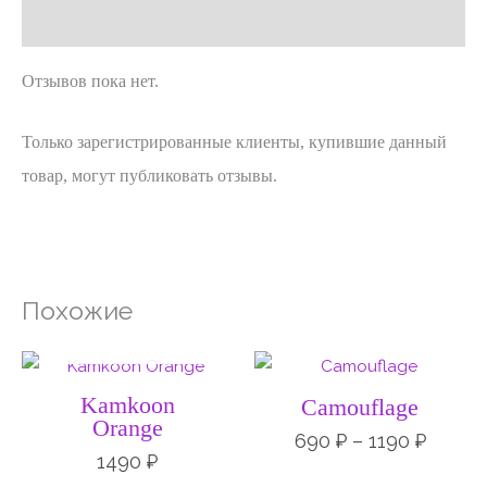
Отзывы (0)
Отзывов пока нет.
Только зарегистрированные клиенты, купившие данный
товар, могут публиковать отзывы.
Похожие
НЕТ НА СКЛАДЕ
Диапа
цен:
690 ₽
Kamkoon
Camouflage
–
Orange
1190 ₽
690
₽
–
1190
₽
1490
₽