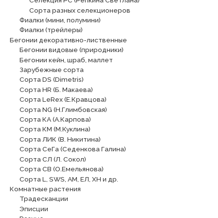
Селекция РС (Репкина Светлана)
Сорта разных селекционеров
Фиалки (мини, полумини)
Фиалки (трейлеры)
Бегонии декоративно-лиственные
Бегонии видовые (природники)
Бегонии кейн, шраб, маллет
Зарубежные сорта
Сорта DS (Dimetris)
Сорта HR (Б. Макаева)
Сорта LeRex (Е.Кравцова)
Сорта NG (Н.Глимбовская)
Сорта КА (А.Карпова)
Сорта КМ (М.Куклина)
Сорта ЛИК (В. Никитина)
Сорта СеГа (Седенкова Галина)
Сорта СЛ (Л. Сокол)
Сорта СВ (О.Емельянова)
Сорта L, SWS, АМ, ЕЛ, ХН и др.
Комнатные растения
Традесканции
Эписции