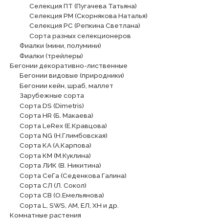
Селекция ПТ (Пугачева Татьяна)
Селекция РМ (Скорнякова Наталья)
Селекция РС (Репкина Светлана)
Сорта разных селекционеров
Фиалки (мини, полумини)
Фиалки (трейлеры)
Бегонии декоративно-лиственные
Бегонии видовые (природники)
Бегонии кейн, шраб, маллет
Зарубежные сорта
Сорта DS (Dimetris)
Сорта HR (Б. Макаева)
Сорта LeRex (Е.Кравцова)
Сорта NG (Н.Глимбовская)
Сорта КА (А.Карпова)
Сорта КМ (М.Куклина)
Сорта ЛИК (В. Никитина)
Сорта СеГа (Седенкова Галина)
Сорта СЛ (Л. Сокол)
Сорта СВ (О.Емельянова)
Сорта L, SWS, АМ, ЕЛ, ХН и др.
Комнатные растения