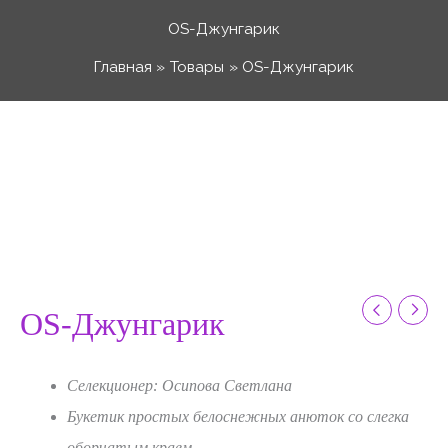
Перейти
OS-Джунгарик
к
Главная
Товары
OS-Джунгарик
содержимому
Количество
Диапазон
товара
OS-
цен:
Джунгарик
50 ₽
OS-Джунгарик
–
Селекционер: Осипова Светлана
120 ₽
Букетик простых белоснежных анюток со слегка
оборчатым краем.