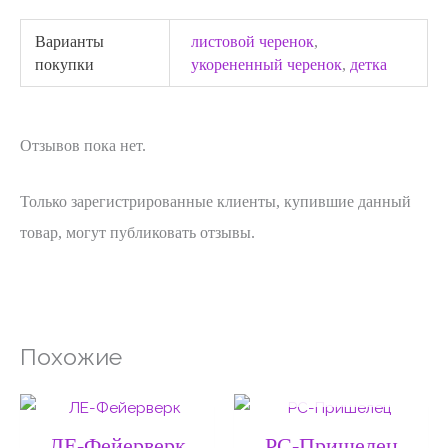
Варианты
листовой черенок
,
покупки
укорененный черенок
,
детка
Отзывов пока нет.
Только зарегистрированные клиенты, купившие данный
товар, могут публиковать отзывы.
Похожие
НЕТ НА СКЛАДЕ
Диапазон
Диапаз
цен:
цен:
50 ₽
50 ₽
ЛЕ-Фейерверк
РС-Пришелец