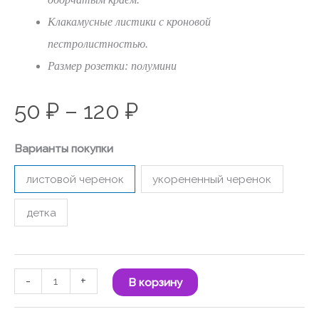
Клакамусные листики с кроновой
пестролистностью.
Размер розетки: полумини
50
₽
–
120
₽
Варианты покупки
листовой черенок
укорененный черенок
детка
-
+
В корзину