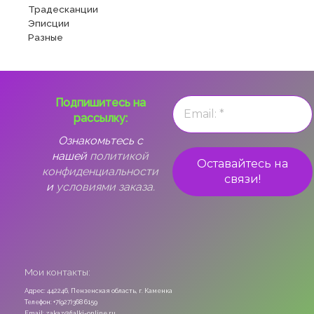
Традесканции
Эписции
Разные
Подпишитесь на
рассылку:
Ознакомьтесь с
нашей
политикой
конфиденциальности
и
условиями заказа.
Мои контакты:
Адрес: 442246, Пензенская область, г. Каменка
Телефон: +7(927)368 6159
Email: zakaz@fialki-online.ru