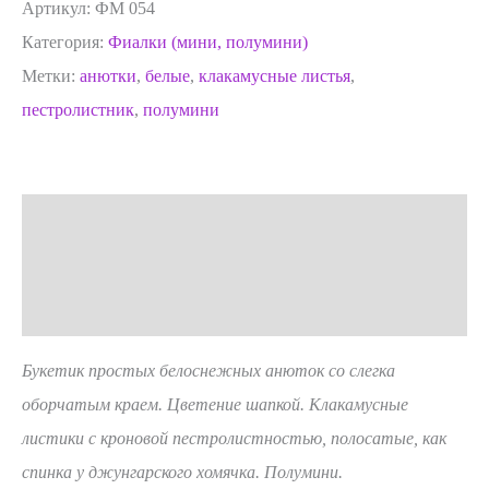
Артикул:
ФМ 054
Категория:
Фиалки (мини, полумини)
Метки:
анютки
,
белые
,
клакамусные листья
,
пестролистник
,
полумини
Описание
Детали
Отзывы (0)
Букетик простых белоснежных анюток со слегка
оборчатым краем. Цветение шапкой. Клакамусные
листики с кроновой пестролистностью, полосатые, как
спинка у джунгарского хомячка. Полумини.