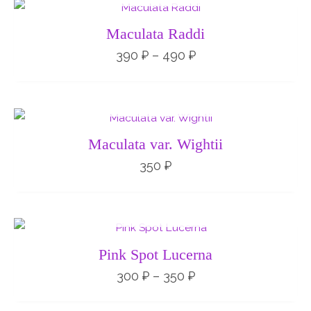
Диапазон
цен:
390 ₽
Maculata Raddi
–
490 ₽
390
₽
–
490
₽
НЕТ НА СКЛАДЕ
Maculata var. Wightii
350
₽
НЕТ НА СКЛАДЕ
Диапазон
цен:
300 ₽
Pink Spot Lucerna
–
350 ₽
300
₽
–
350
₽