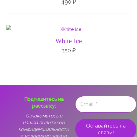
490
₽
White Ice
350
₽
Подпишитесь на
рассылку:
Ознакомьтесь с
нашей
политикой
конфиденциальности
и
условиями заказа.