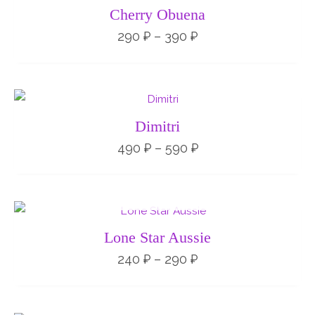
Cherry Obuena
290
₽
–
390
₽
Диапазон
цен:
490 ₽
Dimitri
–
590 ₽
490
₽
–
590
₽
НЕТ НА СКЛАДЕ
Диапазон
цен:
240 ₽
Lone Star Aussie
–
290 ₽
240
₽
–
290
₽
НЕТ НА СКЛАДЕ