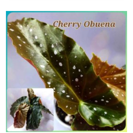
Диапазон
цен:
290 ₽
–
390 ₽