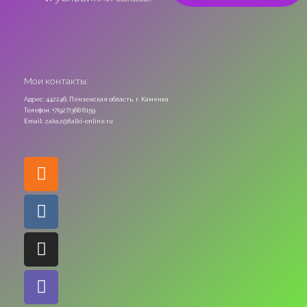
Мои контакты:
Адрес: 442246, Пензенская область, г. Каменка
Телефон: +7(927)368 6159
Email: zakaz@fialki-online.ru
Odnoklassniki
Vk
Instagram
Viber
Whatsapp