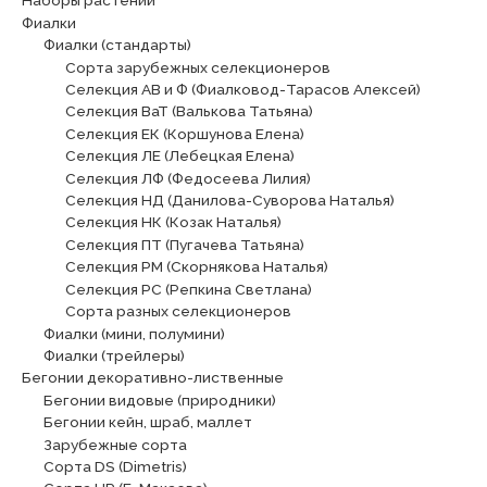
Наборы растений
Фиалки
Фиалки (стандарты)
Сорта зарубежных селекционеров
Селекция АВ и Ф (Фиалковод-Тарасов Алексей)
Селекция ВаТ (Валькова Татьяна)
Селекция ЕК (Коршунова Елена)
Селекция ЛЕ (Лебецкая Елена)
Селекция ЛФ (Федосеева Лилия)
Селекция НД (Данилова-Суворова Наталья)
Селекция НК (Козак Наталья)
Селекция ПТ (Пугачева Татьяна)
Селекция РМ (Скорнякова Наталья)
Селекция РС (Репкина Светлана)
Сорта разных селекционеров
Фиалки (мини, полумини)
Фиалки (трейлеры)
Бегонии декоративно-лиственные
Бегонии видовые (природники)
Бегонии кейн, шраб, маллет
Зарубежные сорта
Сорта DS (Dimetris)