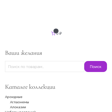
И
0
0 ₽
с
к
а
т
Ваши желания
ь
:
Поиск
Каталог коллекции
Ароидные
Аглаонемы
Алоказии