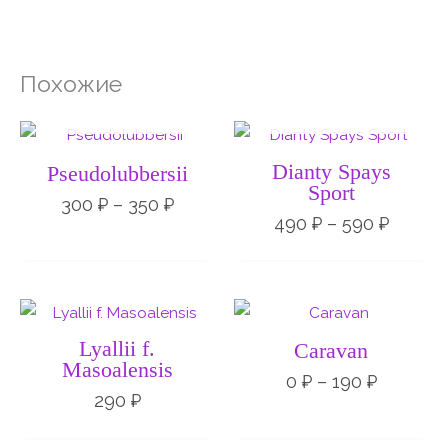
Похожие
НЕТ НА СКЛАДЕ
НЕТ НА СКЛАДЕ
Диапазон
Диапа
цен:
цен:
300 ₽
490 ₽
Dianty Spays
Pseudolubbersii
–
–
Sport
350 ₽
590 ₽
300
₽
–
350
₽
490
₽
–
590
₽
Диапаз
цен:
0 ₽
Lyallii f.
Caravan
–
Masoalensis
190 ₽
0
₽
–
190
₽
290
₽