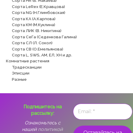
Сорта HR (Б. Макаева)
Сорта LeRex (Е.Кравцова)
Сорта NG (Н.Глимбовская)
Сорта КА (А.Карпова)
Сорта КМ (М.Куклина)
Сорта ЛИК (В. Никитина)
Сорта СеГа (Седенкова Галина)
Сорта СЛ (Л. Сокол)
Сорта СВ (О.Емельянова)
Сорта L, SWS, АМ, ЕЛ, ХН и др.
Комнатные растения
Традесканции
Эписции
Разные
Подпишитесь на
рассылку:
Ознакомьтесь с
нашей
политикой