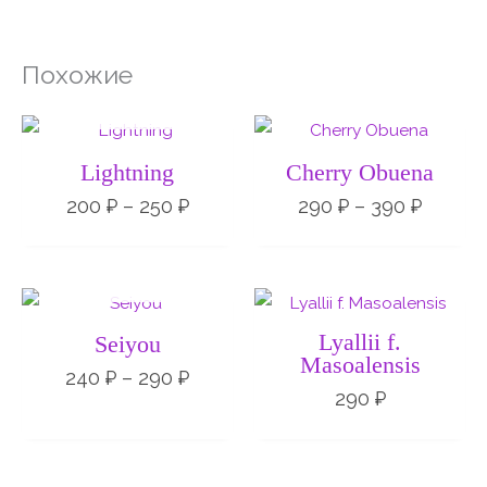
Похожие
НЕТ НА СКЛАДЕ
Диапазон
Диапа
цен:
цен:
200 ₽
290 ₽
Lightning
Cherry Obuena
–
–
250 ₽
390 ₽
200
₽
–
250
₽
290
₽
–
390
₽
НЕТ НА СКЛАДЕ
Диапазон
цен:
240 ₽
Lyallii f.
Seiyou
–
Masoalensis
290 ₽
240
₽
–
290
₽
290
₽