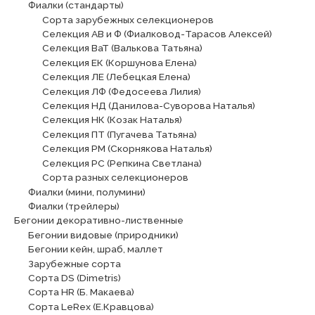
Фиалки (стандарты)
Сорта зарубежных селекционеров
Селекция АВ и Ф (Фиалковод-Тарасов Алексей)
Селекция ВаТ (Валькова Татьяна)
Селекция ЕК (Коршунова Елена)
Селекция ЛЕ (Лебецкая Елена)
Селекция ЛФ (Федосеева Лилия)
Селекция НД (Данилова-Суворова Наталья)
Селекция НК (Козак Наталья)
Селекция ПТ (Пугачева Татьяна)
Селекция РМ (Скорнякова Наталья)
Селекция РС (Репкина Светлана)
Сорта разных селекционеров
Фиалки (мини, полумини)
Фиалки (трейлеры)
Бегонии декоративно-лиственные
Бегонии видовые (природники)
Бегонии кейн, шраб, маллет
Зарубежные сорта
Сорта DS (Dimetris)
Сорта HR (Б. Макаева)
Сорта LeRex (Е.Кравцова)