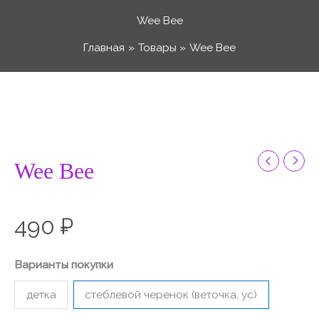
Перейти
Wee Bee
к
Главная
Товары
Wee Bee
содержимому
Количество
товара
Wee
Bee
Wee Bee
490
₽
Варианты покупки
детка
стеблевой черенок (веточка, ус)