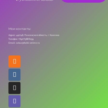
Мои контакты:
Адрес: 442246, Пензенская область, г. Каменка
Телефон: +7(927)368 6159
Email: zakaz@fialki-online.ru
Odnoklassniki
Vk
Instagram
Viber
Whatsapp