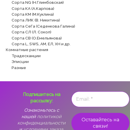
Сорта NG (Н.Глимбовская)
Сорта КА (А.Карпова)
Сорта КМ (М.Куклина)
Сорта ЛИК (В. Никитина)
Сорта СеГа (Седенкова Галина)
Сорта СЛ (Л. Сокол)
Сорта СВ (О.Емельянова)
Сорта L, SWS, АМ, ЕЛ, ХН и др.
Комнатные растения
Традесканции
Эписции
Разные
Подпишитесь на
рассылку:
Ознакомьтесь с
нашей
политикой
конфиденциальности
и
условиями заказа.