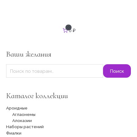
И
0
0 ₽
с
к
а
т
Ваши желания
ь
:
Поиск
Каталог коллекции
Ароидные
Аглаонемы
Алоказии
Наборы растений
Фиалки