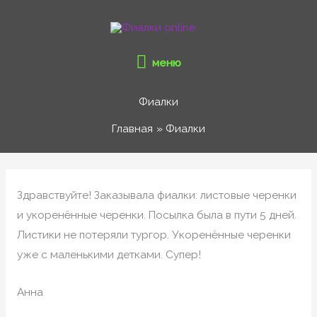
Перейти
меню
к
содержимому
меню
Фиалки
Главная
Фиалки
Здравствуйте! Заказывала фиалки: листовые черенки
и укоренённые черенки. Посылка была в пути 5 дней.
Листики не потеряли тургор. Укоренённые черенки
уже с маленькими детками. Супер!
Анна