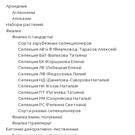
Ароидные
Аглаонемы
Алоказии
Наборы растений
Фиалки
Фиалки (стандарты)
Сорта зарубежных селекционеров
Селекция АВ и Ф (Фиалковод-Тарасов Алексей)
Селекция ВаТ (Валькова Татьяна)
Селекция ЕК (Коршунова Елена)
Селекция ЛЕ (Лебецкая Елена)
Селекция ЛФ (Федосеева Лилия)
Селекция НД (Данилова-Суворова Наталья)
Селекция НК (Козак Наталья)
Селекция ПТ (Пугачева Татьяна)
Селекция РМ (Скорнякова Наталья)
Селекция РС (Репкина Светлана)
Сорта разных селекционеров
Фиалки (мини, полумини)
Фиалки (трейлеры)
Бегонии декоративно-лиственные