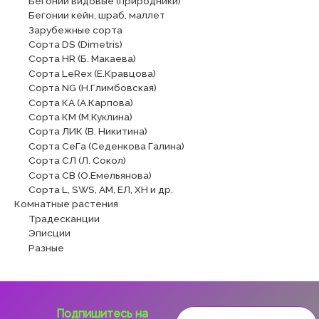
Бегонии видовые (природники)
Бегонии кейн, шраб, маллет
Зарубежные сорта
Сорта DS (Dimetris)
Сорта HR (Б. Макаева)
Сорта LeRex (Е.Кравцова)
Сорта NG (Н.Глимбовская)
Сорта КА (А.Карпова)
Сорта КМ (М.Куклина)
Сорта ЛИК (В. Никитина)
Сорта СеГа (Седенкова Галина)
Сорта СЛ (Л. Сокол)
Сорта СВ (О.Емельянова)
Сорта L, SWS, АМ, ЕЛ, ХН и др.
Комнатные растения
Традесканции
Эписции
Разные
Подпишитесь на