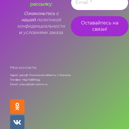
рассылку:
Ознакомьтесь с
нашей
политикой
конфиденциальности
и
условиями заказа.
Мои контакты:
Адрес: 442246, Пензенская область, г. Каменка
Телефон: +7(927)368 6159
Email: zakaz@fialki-online.ru
Odnoklassniki
Vk
Instagram
Viber
Whatsapp