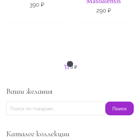
Masoalensis
390
₽
290
₽
И
0
0 ₽
с
к
а
т
Ваши желания
ь
:
Поиск
Каталог коллекции