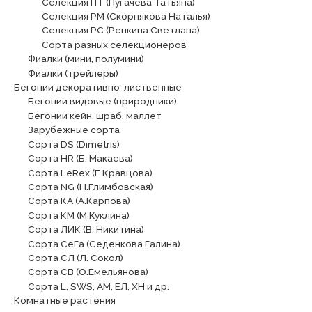
Селекция ПТ (Пугачева Татьяна)
Селекция РМ (Скорнякова Наталья)
Селекция РС (Репкина Светлана)
Сорта разных селекционеров
Фиалки (мини, полумини)
Фиалки (трейлеры)
Бегонии декоративно-лиственные
Бегонии видовые (природники)
Бегонии кейн, шраб, маллет
Зарубежные сорта
Сорта DS (Dimetris)
Сорта HR (Б. Макаева)
Сорта LeRex (Е.Кравцова)
Сорта NG (Н.Глимбовская)
Сорта КА (А.Карпова)
Сорта КМ (М.Куклина)
Сорта ЛИК (В. Никитина)
Сорта СеГа (Седенкова Галина)
Сорта СЛ (Л. Сокол)
Сорта СВ (О.Емельянова)
Сорта L, SWS, АМ, ЕЛ, ХН и др.
Комнатные растения