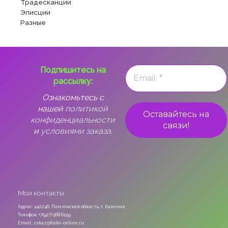
Традесканции
Эписции
Разные
Подпишитесь на
рассылку:
Ознакомьтесь с
нашей
политикой
конфиденциальности
и
условиями заказа.
Мои контакты:
Адрес: 442246, Пензенская область, г. Каменка
Телефон: +7(927)368 6159
Email: zakaz@fialki-online.ru