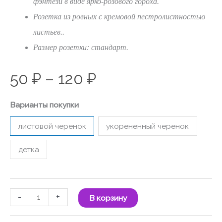
фэнтези в виде ярко-розового гороха.
Розетка из ровных с кремовой пестролистностью
листьев..
Размер розетки: стандарт.
50
₽
–
120
₽
Варианты покупки
листовой черенок
укорененный черенок
детка
-
+
В корзину