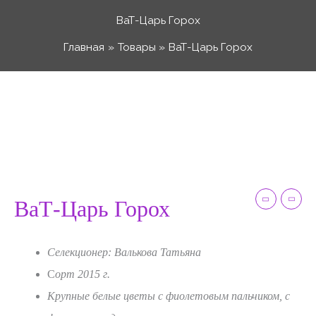
Перейти
ВаТ-Царь Горох
к
Главная
Товары
ВаТ-Царь Горох
содержимому
Количество
Диапазон
товара
ВаТ-
цен:
Царь
Горох
50 ₽
ВаТ-Царь Горох
–
Селекционер: Валькова Татьяна
С
орт 2015 г.
120 ₽
Крупные белые цветы с фиолетовым пальчиком, с