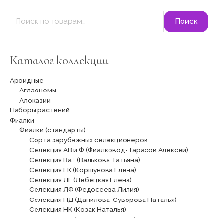
:
Поиск
Каталог коллекции
Ароидные
Аглаонемы
Алоказии
Наборы растений
Фиалки
Фиалки (стандарты)
Сорта зарубежных селекционеров
Селекция АВ и Ф (Фиалковод-Тарасов Алексей)
Селекция ВаТ (Валькова Татьяна)
Селекция ЕК (Коршунова Елена)
Селекция ЛЕ (Лебецкая Елена)
Селекция ЛФ (Федосеева Лилия)
Селекция НД (Данилова-Суворова Наталья)
Селекция НК (Козак Наталья)