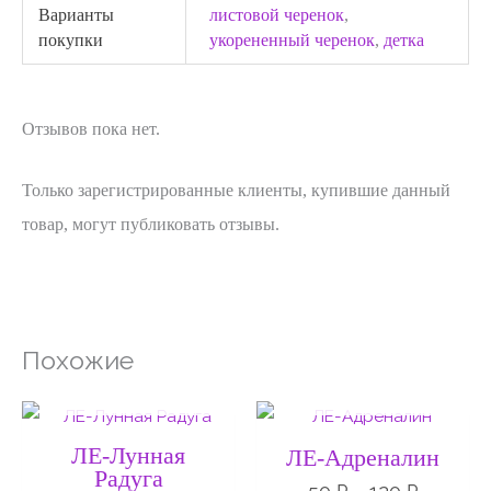
Варианты
листовой черенок
,
покупки
укорененный черенок
,
детка
Отзывов пока нет.
Только зарегистрированные клиенты, купившие данный
товар, могут публиковать отзывы.
Похожие
НЕТ НА СКЛАДЕ
НЕТ НА СКЛАДЕ
Диапазон
Диапаз
цен:
цен:
50 ₽
50 ₽
ЛЕ-Лунная
ЛЕ-Адреналин
–
–
Радуга
120 ₽
120 ₽