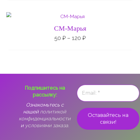
Диапазон
цен:
50 ₽
СМ-Марья
–
120 ₽
50
₽
–
120
₽
Подпишитесь на
рассылку:
Ознакомьтесь с
нашей
политикой
конфиденциальности
и
условиями заказа.