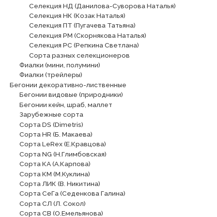
Селекция НД (Данилова-Суворова Наталья)
Селекция НК (Козак Наталья)
Селекция ПТ (Пугачева Татьяна)
Селекция РМ (Скорнякова Наталья)
Селекция РС (Репкина Светлана)
Сорта разных селекционеров
Фиалки (мини, полумини)
Фиалки (трейлеры)
Бегонии декоративно-лиственные
Бегонии видовые (природники)
Бегонии кейн, шраб, маллет
Зарубежные сорта
Сорта DS (Dimetris)
Сорта HR (Б. Макаева)
Сорта LeRex (Е.Кравцова)
Сорта NG (Н.Глимбовская)
Сорта КА (А.Карпова)
Сорта КМ (М.Куклина)
Сорта ЛИК (В. Никитина)
Сорта СеГа (Седенкова Галина)
Сорта СЛ (Л. Сокол)
Сорта СВ (О.Емельянова)