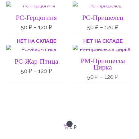
Диапазон
Диапаз
цен:
цен:
50 ₽
50 ₽
РС-Герцогиня
РС-Пришелец
–
–
120 ₽
120 ₽
50
₽
–
120
₽
50
₽
–
120
₽
НЕТ НА СКЛАДЕ
НЕТ НА СКЛАДЕ
Диапазон
Диапаз
цен:
цен:
50 ₽
50 ₽
РМ-Принцесса
РС-Жар-Птица
–
–
Цирка
120 ₽
120 ₽
50
₽
–
120
₽
50
₽
–
120
₽
И
0
0 ₽
с
к
а