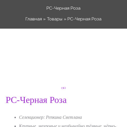
Перейти
РС-Черная Роза
к
Главная
Товары
РС-Черная Роза
содержимому
Количество
Диапазон
товара
РС-
цен:
Черная
Роза
50 ₽
–
РС-Черная Роза
120 ₽
Селекционер: Репкина Светлана
Крупные, махровые и необычайно тёмные, чёрно-