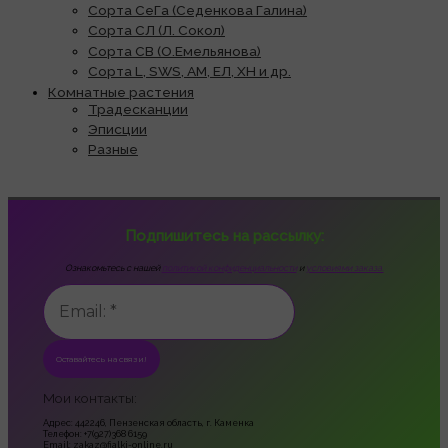
Сорта СеГа (Седенкова Галина)
Сорта СЛ (Л. Сокол)
Сорта СВ (О.Емельянова)
Сорта L, SWS, АМ, ЕЛ, ХН и др.
Комнатные растения
Традесканции
Эписции
Разные
Подпишитесь на рассылку:
Ознакомьтесь с нашей
политикой конфиденциальности
и
условиями заказа.
Мои контакты:
Адрес: 442246, Пензенская область, г. Каменка
Телефон: +7(927)368 6159
Email: zakaz@fialki-online.ru