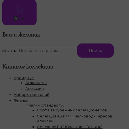
0
0 ₽
Ваши желания
Поиск
Искать:
Каталог коллекции
Ароидные
Аглаонемы
Алоказии
Наборы растений
Фиалки
Фиалки (стандарты)
Сорта зарубежных селекционеров
Селекция АВ и Ф (Фиалковод-Тарасов
Алексей)
Селекция ВаТ (Валькова Татьяна)