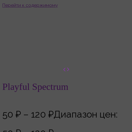
Перейти к содержимому
Playful Spectrum
Главная
Товары
Playful Spectrum
Playful Spectrum
50
₽
–
120
₽
Диапазон цен: