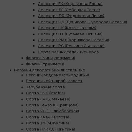
Селекция ЕК (Коршунова Елена)
Селекция ЛЕ (Лебецкая Елена)
Селекция ЛФ (Федосеева Лилия)
Селекция НД (Данилова-Суворова Наталья)
Селекция НК (Козак Наталья)
Селекция ПТ (Пугачева Татьяна)
Селекция РМ (Скорнякова Наталья)
Селекция РС (Репкина Светлана)
Сорта разных селекционеров
Фиалки (мини, полумини)
Фиалки (трейлеры)
Бегонии декоративно-лиственные
Бегонии видовые (природники)
Бегонии кейн, шраб, маллет
Зарубежные сорта
Сорта DS (Dimetris)
Сорта HR (Б. Макаева)
Сорта LeRex (Е.Кравцова)
Сорта NG (Н.Глимбовская)
Сорта КА (А.Карпова)
Сорта КМ (М.Куклина)
Сорта ЛИК (В. Никитина)