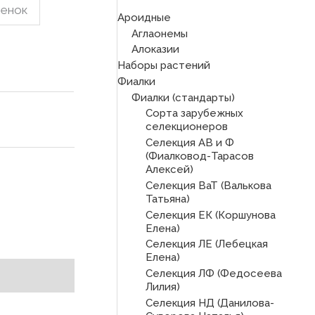
ренок
Ароидные
Аглаонемы
Алоказии
Наборы растений
Фиалки
Фиалки (стандарты)
Сорта зарубежных
селекционеров
Селекция АВ и Ф
(Фиалковод-Тарасов
Алексей)
Селекция ВаТ (Валькова
Татьяна)
Селекция ЕК (Коршунова
Елена)
Селекция ЛЕ (Лебецкая
Елена)
Селекция ЛФ (Федосеева
Лилия)
Селекция НД (Данилова-