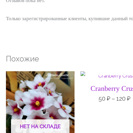
Отзывов пока нет.
Только зарегистрированные клиенты, купившие данный то
Похожие
НЕТ НА СКЛАД
Диапазон
цен:
50 ₽
Cranberry Cru
–
120 ₽
1
50
₽
–
120
₽
НЕТ НА СКЛАДЕ