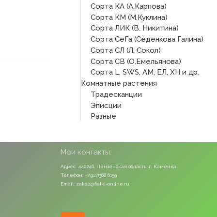
Сорта КА (А.Карпова)
Сорта КМ (М.Куклина)
Сорта ЛИК (В. Никитина)
Сорта СеГа (Седенкова Галина)
Сорта СЛ (Л. Сокол)
Сорта СВ (О.Емельянова)
Сорта L, SWS, АМ, ЕЛ, ХН и др.
Комнатные растения
Традесканции
Эписции
Разные
Мои контакты:
Адрес: 442246, Пензенская область, г. Каменка
Телефон: +7(927)368 6159
Email: zakaz@fialki-online.ru
Odnoklassniki
Vk
Instagram
Viber
Whatsapp