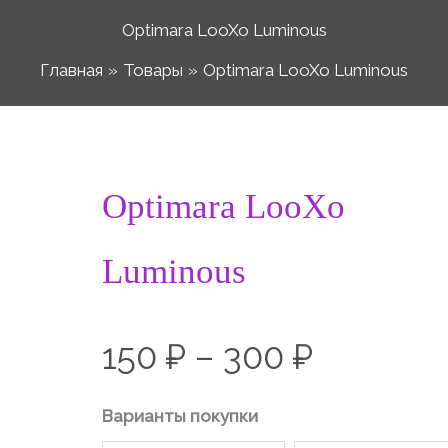
Optimara LooXo Luminous
Главная
Товары
Optimara LooXo Luminous
Количество
Optimara LooXo
Диапаз
товара
Optimara
Luminous
цен:
LooXo
Luminous
150 ₽
150
₽
–
300
₽
–
Варианты покупки