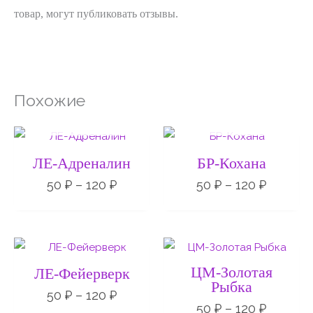
товар, могут публиковать отзывы.
Похожие
НЕТ НА СКЛАДЕ
НЕТ НА СКЛАДЕ
Диапазон
Диапаз
цен:
цен:
50 ₽
50 ₽
ЛЕ-Адреналин
БР-Кохана
–
–
120 ₽
120 ₽
50
₽
–
120
₽
50
₽
–
120
₽
Диапазон
Диапаз
цен:
цен:
50 ₽
50 ₽
ЦМ-Золотая
ЛЕ-Фейерверк
–
–
Рыбка
120 ₽
120 ₽
50
₽
–
120
₽
50
₽
–
120
₽