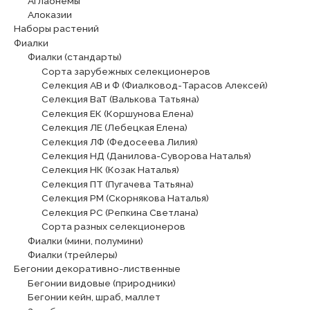
Аглаонемы
Алоказии
Наборы растений
Фиалки
Фиалки (стандарты)
Сорта зарубежных селекционеров
Селекция АВ и Ф (Фиалковод-Тарасов Алексей)
Селекция ВаТ (Валькова Татьяна)
Селекция ЕК (Коршунова Елена)
Селекция ЛЕ (Лебецкая Елена)
Селекция ЛФ (Федосеева Лилия)
Селекция НД (Данилова-Суворова Наталья)
Селекция НК (Козак Наталья)
Селекция ПТ (Пугачева Татьяна)
Селекция РМ (Скорнякова Наталья)
Селекция РС (Репкина Светлана)
Сорта разных селекционеров
Фиалки (мини, полумини)
Фиалки (трейлеры)
Бегонии декоративно-лиственные
Бегонии видовые (природники)
Бегонии кейн, шраб, маллет