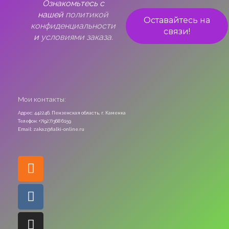
Ознакомьтесь с
нашей
политикой
конфиденциальности
и
условиями заказа.
Мои контакты:
Адрес: 442246, Пензенская область, г. Каменка
Телефон: +7(927)368 6159
Email: zakaz@fialki-online.ru
Odnoklassniki
Vk
Instagram
Viber
Whatsapp