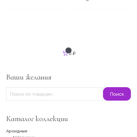
И
0
0 ₽
с
к
а
т
Ваши желания
ь
:
Поиск
Каталог коллекции
Ароидные