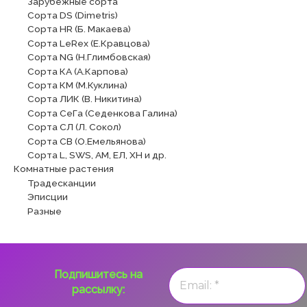
Зарубежные сорта
Сорта DS (Dimetris)
Сорта HR (Б. Макаева)
Сорта LeRex (Е.Кравцова)
Сорта NG (Н.Глимбовская)
Сорта КА (А.Карпова)
Сорта КМ (М.Куклина)
Сорта ЛИК (В. Никитина)
Сорта СеГа (Седенкова Галина)
Сорта СЛ (Л. Сокол)
Сорта СВ (О.Емельянова)
Сорта L, SWS, АМ, ЕЛ, ХН и др.
Комнатные растения
Традесканции
Эписции
Разные
Подпишитесь на
рассылку: