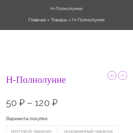
Перейти
Н-Полнолуние
к
Главная
Товары
Н-Полнолуние
содержимому
Количество
Диапазон
товара
Н-
цен:
Полнолуние
Н-Полнолуние
50 ₽
–
50
₽
–
120
₽
120 ₽
Варианты покупки
листовой черенок
укорененный черенок