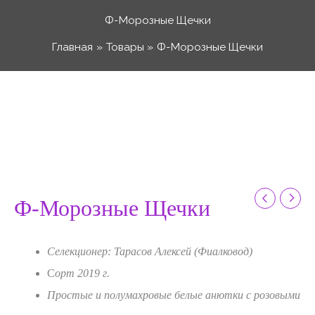
Перейти
Ф-Морозные Щечки
к
Главная
Товары
Ф-Морозные Щечки
содержимому
Количество
Диапазон
товара
Ф-
цен:
Морозные
Щечки
50 ₽
Ф-Морозные Щечки
–
Селекционер: Тарасов Алексей (Фиалковод)
С
орт 2019 г.
120 ₽
Простые и полумахровые белые анютки с розовыми