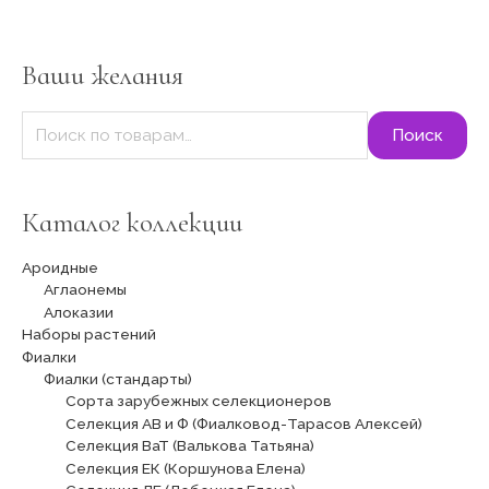
к
а
т
Ваши желания
ь
:
Поиск
Каталог коллекции
Ароидные
Аглаонемы
Алоказии
Наборы растений
Фиалки
Фиалки (стандарты)
Сорта зарубежных селекционеров
Селекция АВ и Ф (Фиалковод-Тарасов Алексей)
Селекция ВаТ (Валькова Татьяна)
Селекция ЕК (Коршунова Елена)