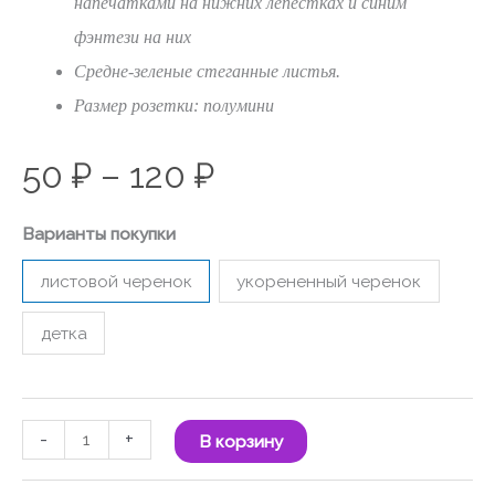
напечатками на нижних лепестках и синим
фэнтези на них
Средне-зеленые стеганные листья.
Размер розетки: полумини
50
₽
–
120
₽
Варианты покупки
листовой черенок
укорененный черенок
детка
-
+
В корзину