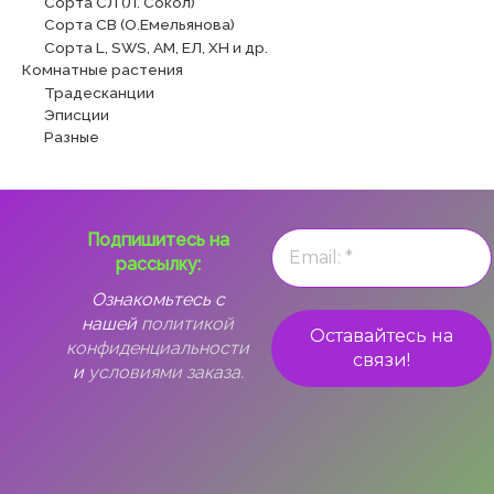
Сорта СЛ (Л. Сокол)
Сорта СВ (О.Емельянова)
Сорта L, SWS, АМ, ЕЛ, ХН и др.
Комнатные растения
Традесканции
Эписции
Разные
Подпишитесь на
рассылку:
Ознакомьтесь с
нашей
политикой
конфиденциальности
и
условиями заказа.