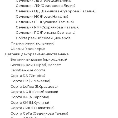
Селекция ЛЕ (Лебецкая Елена)
Селекция ЛФ (Федосеева Лилия)
Селекция НД (Данилова-Суворова Наталья)
Селекция НК (Козак Наталья)
Селекция ПТ (Пугачева Татьяна)
Селекция РМ (Скорнякова Наталья)
Селекция РС (Репкина Светлана)
Сорта разных селекционеров
Фиалки (мини, полумини)
Фиалки (трейлеры)
Бегонии декоративно-лиственные
Бегонии видовые (природники)
Бегонии кейн, шраб, маллет
Зарубежные сорта
Сорта DS (Dimetris)
Сорта HR (Б. Макаева)
Сорта LeRex (Е.Кравцова)
Сорта NG (Н.Глимбовская)
Сорта КА (А.Карпова)
Сорта КМ (М.Куклина)
Сорта ЛИК (В. Никитина)
Сорта СеГа (Седенкова Галина)