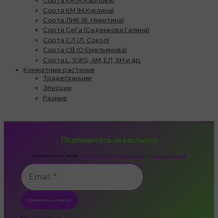
Сорта КА (А.Карпова)
Сорта КМ (М.Куклина)
Сорта ЛИК (В. Никитина)
Сорта СеГа (Седенкова Галина)
Сорта СЛ (Л. Сокол)
Сорта СВ (О.Емельянова)
Сорта L, SWS, АМ, ЕЛ, ХН и др.
Комнатные растения
Традесканции
Эписции
Разные
Подпишитесь на рассылку:
Ознакомьтесь с нашей
политикой конфиденциальности
и
условиями заказа.