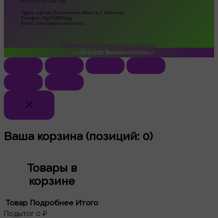
Мои контакты:
Адрес: 442246, Пензенская область, г. Каменка
Телефон: +7(927)368 6159
Email: zakaz@fialki-online.ru
Odnoklassniki
Vk
Instagram
Viber
Whatsapp
Цветы для Ваших желаний!
© 2026
Фиалки online
Ваша корзина
(позиций: 0)
Товары в
корзине
Товар
Подробнее
Итого
Подытог
0 ₽