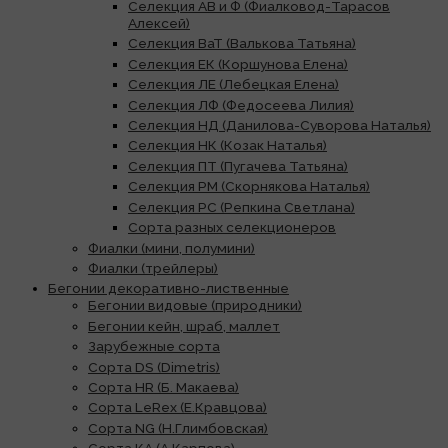
Селекция АВ и Ф (Фиалковод-Тарасов
Алексей)
Селекция ВаТ (Валькова Татьяна)
Селекция ЕК (Коршунова Елена)
Селекция ЛЕ (Лебецкая Елена)
Селекция ЛФ (Федосеева Лилия)
Селекция НД (Данилова-Суворова Наталья)
Селекция НК (Козак Наталья)
Селекция ПТ (Пугачева Татьяна)
Селекция РМ (Скорнякова Наталья)
Селекция РС (Репкина Светлана)
Сорта разных селекционеров
Фиалки (мини, полумини)
Фиалки (трейлеры)
Бегонии декоративно-лиственные
Бегонии видовые (природники)
Бегонии кейн, шраб, маллет
Зарубежные сорта
Сорта DS (Dimetris)
Сорта HR (Б. Макаева)
Сорта LeRex (Е.Кравцова)
Сорта NG (Н.Глимбовская)