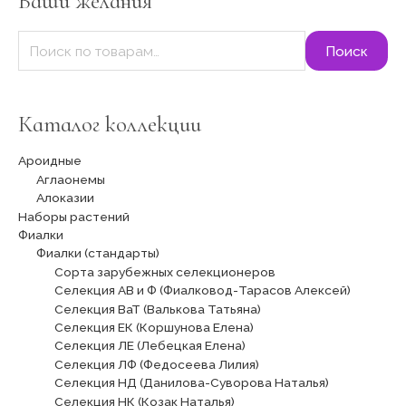
Ваши желания
:
Поиск
Каталог коллекции
Ароидные
Аглаонемы
Алоказии
Наборы растений
Фиалки
Фиалки (стандарты)
Сорта зарубежных селекционеров
Селекция АВ и Ф (Фиалковод-Тарасов Алексей)
Селекция ВаТ (Валькова Татьяна)
Селекция ЕК (Коршунова Елена)
Селекция ЛЕ (Лебецкая Елена)
Селекция ЛФ (Федосеева Лилия)
Селекция НД (Данилова-Суворова Наталья)
Селекция НК (Козак Наталья)