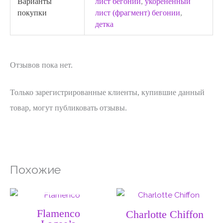
Варианты
лист бегонии
,
укорененный
покупки
лист (фрагмент) бегонии
,
детка
Отзывов пока нет.
Только зарегистрированные клиенты, купившие данный
товар, могут публиковать отзывы.
Похожие
НЕТ НА СКЛАДЕ
Диапазон
Диапа
цен:
цен:
200 ₽
140 ₽
Flamenco
Charlotte Chiffon
–
–