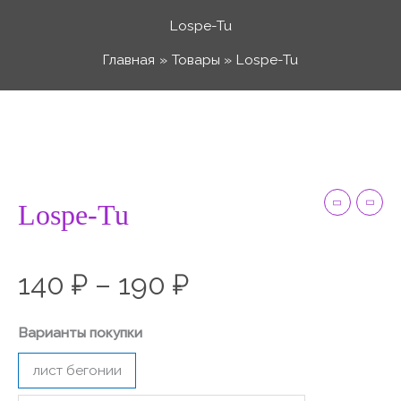
Перейти
Lospe-Tu
к
Главная
Товары
Lospe-Tu
содержимому
Количество
Диапазон
товара
Lospe-
цен:
Tu
Lospe-Tu
140 ₽
140
₽
–
190
₽
–
Варианты покупки
190 ₽
лист бегонии