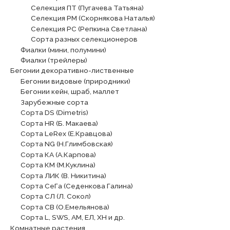
Селекция ПТ (Пугачева Татьяна)
Селекция РМ (Скорнякова Наталья)
Селекция РС (Репкина Светлана)
Сорта разных селекционеров
Фиалки (мини, полумини)
Фиалки (трейлеры)
Бегонии декоративно-лиственные
Бегонии видовые (природники)
Бегонии кейн, шраб, маллет
Зарубежные сорта
Сорта DS (Dimetris)
Сорта HR (Б. Макаева)
Сорта LeRex (Е.Кравцова)
Сорта NG (Н.Глимбовская)
Сорта КА (А.Карпова)
Сорта КМ (М.Куклина)
Сорта ЛИК (В. Никитина)
Сорта СеГа (Седенкова Галина)
Сорта СЛ (Л. Сокол)
Сорта СВ (О.Емельянова)
Сорта L, SWS, АМ, ЕЛ, ХН и др.
Комнатные растения