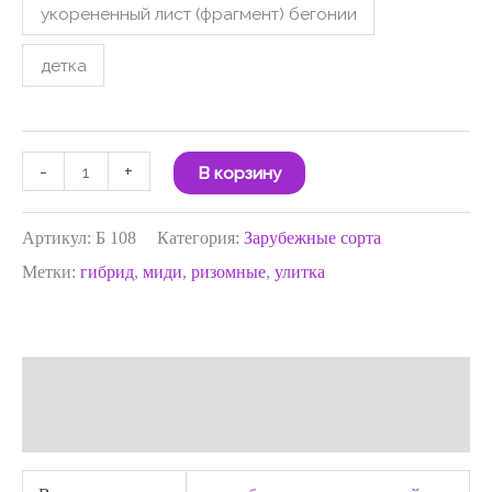
укорененный лист (фрагмент) бегонии
детка
-
+
В корзину
Артикул:
Б 108
Категория:
Зарубежные сорта
Метки:
гибрид
,
миди
,
ризомные
,
улитка
Детали
Отзывы (0)