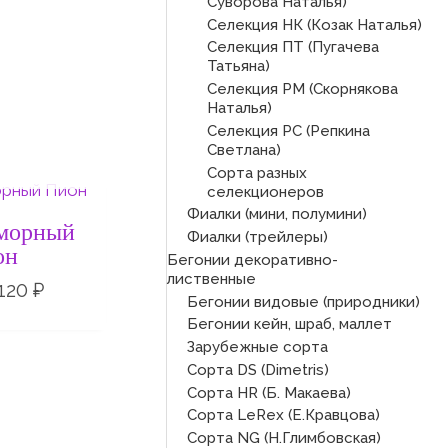
Суворова Наталья)
Селекция НК (Козак Наталья)
Селекция ПТ (Пугачева
Татьяна)
Селекция РМ (Скорнякова
Наталья)
Селекция РС (Репкина
Светлана)
СКЛАДЕ
Сорта разных
Диапазон
селекционеров
цен:
Фиалки (мини, полумини)
50 ₽
морный
Фиалки (трейлеры)
–
он
Бегонии декоративно-
120 ₽
лиственные
120
₽
Бегонии видовые (природники)
Бегонии кейн, шраб, маллет
Зарубежные сорта
Сорта DS (Dimetris)
Сорта HR (Б. Макаева)
Сорта LeRex (Е.Кравцова)
Сорта NG (Н.Глимбовская)