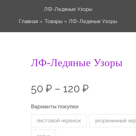
ЛФ-Ледяные Узоры
Главная
Товары
ЛФ-Ледяные Узоры
Количество
ЛФ-Ледяные Узоры
Диапазо
товара
ЛФ-
цен:
50
₽
–
120
₽
Ледяные
Узоры
50 ₽
Варианты покупки
листовой черенок
укорененный че
–