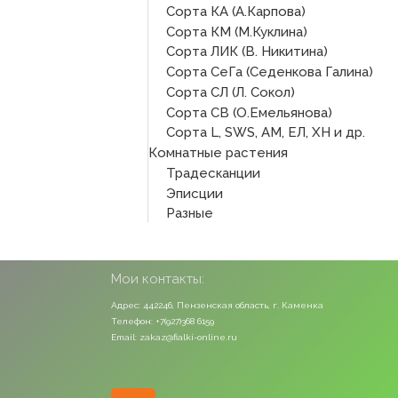
Сорта КА (А.Карпова)
Сорта КМ (М.Куклина)
Сорта ЛИК (В. Никитина)
Сорта СеГа (Седенкова Галина)
Сорта СЛ (Л. Сокол)
Сорта СВ (О.Емельянова)
Сорта L, SWS, АМ, ЕЛ, ХН и др.
Комнатные растения
Традесканции
Эписции
Разные
Мои контакты:
Адрес: 442246, Пензенская область, г. Каменка
Телефон: +7(927)368 6159
Email: zakaz@fialki-online.ru
Odnoklassniki
Vk
Instagram
Viber
Whatsapp