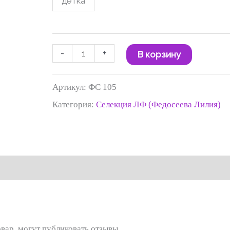
детка
120 ₽
-
+
В корзину
Артикул:
ФС 105
Категория:
Селекция ЛФ (Федосеева Лилия)
вар, могут публиковать отзывы.