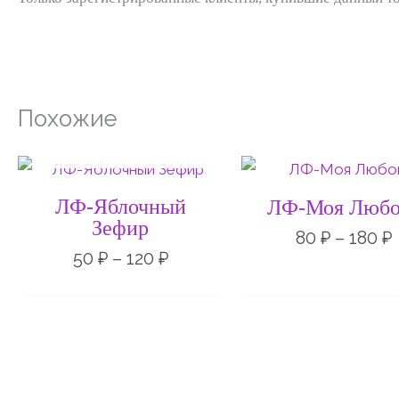
Похожие
НЕТ НА СКЛАДЕ
Диапазон
цен:
50 ₽
ЛФ-Яблочный
ЛФ-Моя Любо
–
Зефир
120 ₽
80
₽
–
180
₽
50
₽
–
120
₽