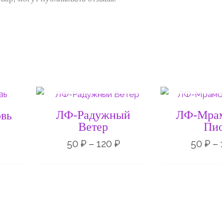
НЕТ НА СКЛАДЕ
НЕТ НА 
Диапазон
Диапазон
цен:
цен:
80 ₽
50 ₽
ЛФ-Радужный
ЛФ-Мра
вь
–
–
Ветер
Пи
180 ₽
120 ₽
50
₽
–
120
₽
50
₽
–