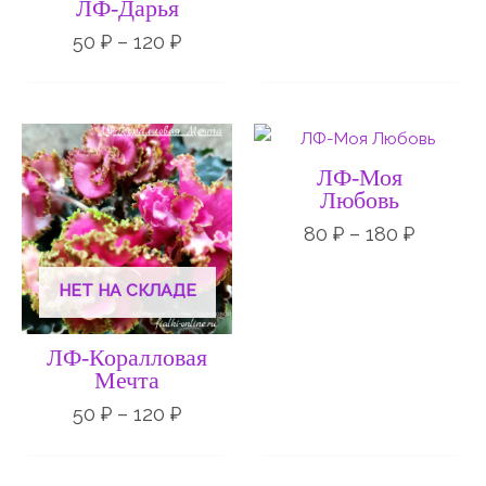
ЛФ-Дарья
50
₽
–
120
₽
Диапазон
Диапаз
цен:
цен:
50 ₽
80 ₽
ЛФ-Моя
–
–
Любовь
120 ₽
180 ₽
80
₽
–
180
₽
НЕТ НА СКЛАДЕ
ЛФ-Коралловая
Мечта
50
₽
–
120
₽