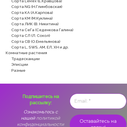
Сорта LeRex (Е.Кравцова)
Сорта NG (Н.Глимбовская)
Сорта КА (А.Карпова)
Сорта КМ (М.Куклина)
Сорта ЛИК (В. Никитина)
Сорта СеГа (Седенкова Галина)
Сорта СЛ (Л. Сокол)
Сорта СВ (О.Емельянова)
Сорта L, SWS, АМ, ЕЛ, ХН и др.
Комнатные растения
Традесканции
Эписции
Разные
Подпишитесь на
рассылку:
Ознакомьтесь с
нашей
политикой
конфиденциальности