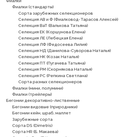
Фиалки
Фиалки (стандарты)
Сорта зарубежных селекционеров
Селекция АВ и Ф (Фиалковод-Тарасов Алексей)
Селекция ВаТ (Валькова Татьяна)
Селекция ЕК (Коршунова Елена)
Селекция ЛЕ (Лебецкая Елена)
Селекция ЛФ (Федосеева Лилия)
Селекция НД (Данилова-Суворова Наталья)
Селекция НК (Козак Наталья)
Селекция ПТ (Пугачева Татьяна)
Селекция РМ (Скорнякова Наталья)
Селекция РС (Репкина Светлана)
Сорта разных селекционеров
Фиалки (мини, полумини)
Фиалки (трейлеры)
Бегонии декоративно-лиственные
Бегонии видовые (природники)
Бегонии кейн, шраб, маллет
Зарубежные сорта
Сорта DS (Dimetris)
Сорта HR (Б. Макаева)