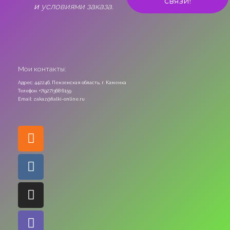
и
условиями заказа.
Мои контакты:
Адрес: 442246, Пензенская область, г. Каменка
Телефон: +7(927)368 6159
Email: zakaz@fialki-online.ru
Odnoklassniki
Vk
Instagram
Viber
Whatsapp