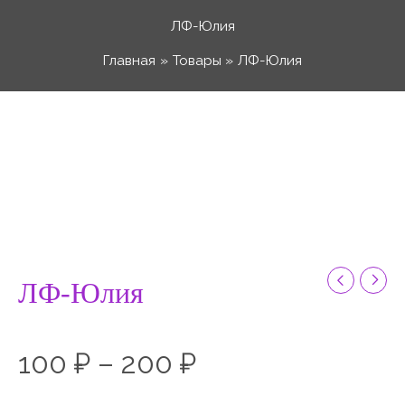
Перейти
ЛФ-Юлия
к
Главная
Товары
ЛФ-Юлия
содержимому
Количество
Диапазон
товара
ЛФ-
цен:
Юлия
100 ₽
ЛФ-Юлия
–
100
₽
–
200
₽
200 ₽