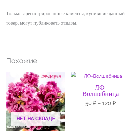
Только зарегистрированные клиенты, купившие данный
товар, могут публиковать отзывы.
Похожие
Диапазон
Диапаз
цен:
цен:
50 ₽
50 ₽
ЛФ-
–
–
Волшебница
120 ₽
120 ₽
50
₽
–
120
₽
НЕТ НА СКЛАДЕ