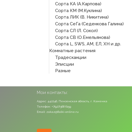
Сорта КА (А.Карпова)
Сорта КМ (М.Куклина)
Сорта ЛИК (В. Никитина)
Сорта СеГа (Седенкова Галина)
Сорта СЛ (Л. Сокол)
Сорта СВ (О.Емельянова)
Сорта L, SWS, АМ, ЕЛ, ХН и др.
Комнатные растения
Традесканции
Эписции
Разные
Мои контакты:
Адрес: 442246, Пензенская область, г. Каменка
Телефон: +7(927)368 6159
Email: zakaz@fialki-online.ru
Odnoklassniki
Vk
Instagram
Viber
Whatsapp