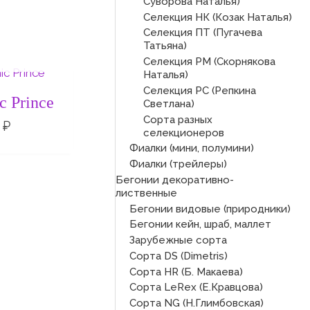
Суворова Наталья)
Селекция НК (Козак Наталья)
Селекция ПТ (Пугачева
Татьяна)
СКЛАДЕ
Селекция РМ (Скорнякова
Наталья)
Селекция РС (Репкина
c Prince
Светлана)
Сорта разных
0
₽
селекционеров
Фиалки (мини, полумини)
Фиалки (трейлеры)
Бегонии декоративно-
лиственные
Бегонии видовые (природники)
Бегонии кейн, шраб, маллет
Зарубежные сорта
Сорта DS (Dimetris)
Сорта HR (Б. Макаева)
Сорта LeRex (Е.Кравцова)
Сорта NG (Н.Глимбовская)