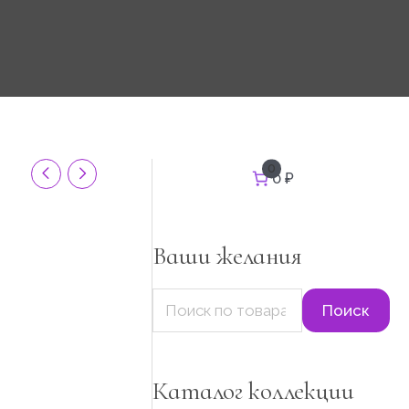
И
0
0 ₽
с
к
а
т
Ваши желания
ь
:
Поиск
Каталог коллекции