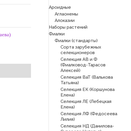
Ароидные
Аглаонемы
Алоказии
Наборы растений
Фиалки
аева)
Фиалки (стандарты)
Сорта зарубежных
селекционеров
Селекция АВ и Ф
(Фиалковод-Тарасов
Алексей)
Селекция ВаТ (Валькова
Татьяна)
Селекция ЕК (Коршунова
Елена)
Селекция ЛЕ (Лебецкая
Елена)
Селекция ЛФ (Федосеева
Лилия)
Селекция НД (Данилова-