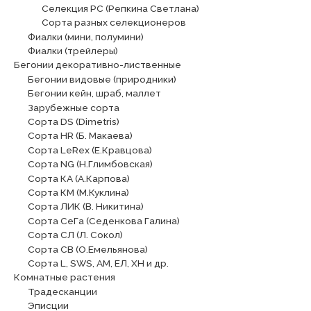
Селекция РС (Репкина Светлана)
Сорта разных селекционеров
Фиалки (мини, полумини)
Фиалки (трейлеры)
Бегонии декоративно-лиственные
Бегонии видовые (природники)
Бегонии кейн, шраб, маллет
Зарубежные сорта
Сорта DS (Dimetris)
Сорта HR (Б. Макаева)
Сорта LeRex (Е.Кравцова)
Сорта NG (Н.Глимбовская)
Сорта КА (А.Карпова)
Сорта КМ (М.Куклина)
Сорта ЛИК (В. Никитина)
Сорта СеГа (Седенкова Галина)
Сорта СЛ (Л. Сокол)
Сорта СВ (О.Емельянова)
Сорта L, SWS, АМ, ЕЛ, ХН и др.
Комнатные растения
Традесканции
Эписции