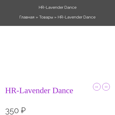
Перейти
HR-Lavender Dance
к
Главная
Товары
HR-Lavender Dance
содержимому
Количество
товара
HR-
Lavender
Dance
HR-Lavender Dance
350
₽