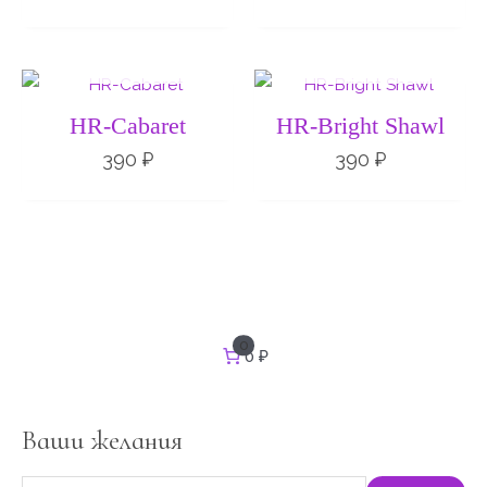
НЕТ НА СКЛАДЕ
НЕТ НА СКЛАДЕ
HR-Cabaret
HR-Bright Shawl
390
₽
390
₽
И
0
0 ₽
с
к
а
т
Ваши желания
ь
: