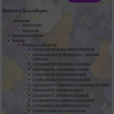
Каталог коллекции
Ароидные
Аглаонемы
Алоказии
Наборы растений
Фиалки
Фиалки (стандарты)
Сорта зарубежных селекционеров
Селекция АВ и Ф (Фиалковод-Тарасов
Алексей)
Селекция ВаТ (Валькова Татьяна)
Селекция ЕК (Коршунова Елена)
Селекция ЛЕ (Лебецкая Елена)
Селекция ЛФ (Федосеева Лилия)
Селекция НД (Данилова-Суворова Наталья)
Селекция НК (Козак Наталья)
Селекция ПТ (Пугачева Татьяна)
Селекция РМ (Скорнякова Наталья)
Селекция РС (Репкина Светлана)
Сорта разных селекционеров