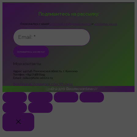
Подпишитесь на рассылку:
Ознакомьтесь с нашей
политикой конфиденциальности
и
условиями заказа.
Мои контакты:
Адрес: 442246, Пензенская область, г. Каменка
Телефон: +7(927)368 6159
Email: zakaz@fialki-online.ru
Odnoklassniki
Vk
Instagram
Viber
Whatsapp
Цветы для Ваших желаний!
© 2026
Фиалки online