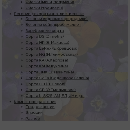
Фиалки (мини, полумини)
Фиалки (трейлеры)
Бегонии декоративно-лиственные
Бегонии видовые (природники)
Бегонии кейн, шраб, маллет
Зарубежные сорта
Сорта DS (Dimetris)
Сорта HR (Б. Макаева)
Сорта LeRex (Е.Кравцова)
Сорта NG (Н.Глимбовская)
Сорта КА (А.Карпова)
Сорта КМ (М.Куклина)
Сорта ЛИК (В. Никитина)
Сорта СеГа (Седенкова Галина)
Сорта СЛ (Л. Сокол)
Сорта СВ (О.Емельянова)
Сорта L, SWS, АМ, ЕЛ, ХН и др.
Комнатные растения
Традесканции
Эписции
Разные