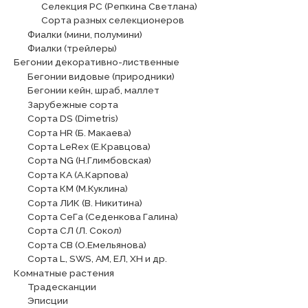
Селекция РС (Репкина Светлана)
Сорта разных селекционеров
Фиалки (мини, полумини)
Фиалки (трейлеры)
Бегонии декоративно-лиственные
Бегонии видовые (природники)
Бегонии кейн, шраб, маллет
Зарубежные сорта
Сорта DS (Dimetris)
Сорта HR (Б. Макаева)
Сорта LeRex (Е.Кравцова)
Сорта NG (Н.Глимбовская)
Сорта КА (А.Карпова)
Сорта КМ (М.Куклина)
Сорта ЛИК (В. Никитина)
Сорта СеГа (Седенкова Галина)
Сорта СЛ (Л. Сокол)
Сорта СВ (О.Емельянова)
Сорта L, SWS, АМ, ЕЛ, ХН и др.
Комнатные растения
Традесканции
Эписции