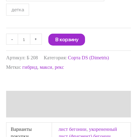
детка
-
+
В корзину
Артикул:
Б 208
Категория:
Сорта DS (Dimetris)
Метки:
гибрид
,
макси
,
рекс
Детали
Отзывы (0)
Варианты
лист бегонии
,
укорененный
покупки
лист (фрагмент) бегонии
,