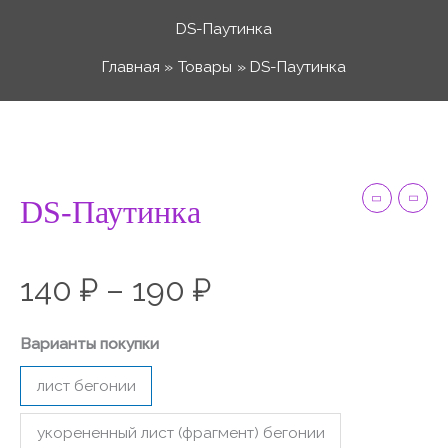
Перейти
DS-Паутинка
к
Главная
Товары
DS-Паутинка
содержимому
Количество
Диапазон
товара
DS-
DS-Паутинка
цен:
Паутинка
140 ₽
140
₽
–
190
₽
–
Варианты покупки
лист бегонии
190 ₽
укорененный лист (фрагмент) бегонии