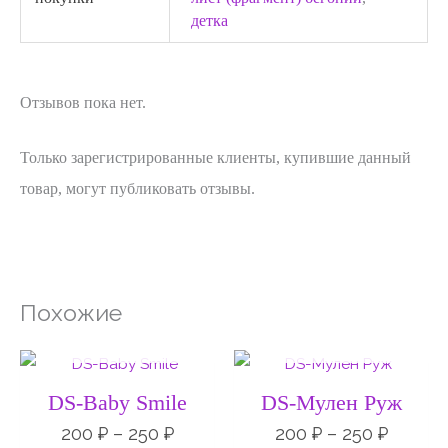
детка
Отзывов пока нет.
Только зарегистрированные клиенты, купившие данный
товар, могут публиковать отзывы.
Похожие
НЕТ НА СКЛАДЕ
НЕТ НА СКЛАДЕ
Диапазон
Диапа
цен:
цен:
200 ₽
200 ₽
DS-Baby Smile
DS-Мулен Руж
–
–
250 ₽
250 ₽
200
₽
–
250
₽
200
₽
–
250
₽