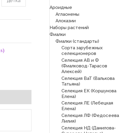
детка
Ароидные
Аглаонемы
Алоказии
Наборы растений
Фиалки
Фиалки (стандарты)
Сорта зарубежных
is)
селекционеров
Селекция АВ и Ф
(Фиалковод-Тарасов
Алексей)
Селекция ВаТ (Валькова
Татьяна)
Селекция ЕК (Коршунова
Елена)
Селекция ЛЕ (Лебецкая
Елена)
Селекция ЛФ (Федосеева
Лилия)
Селекция НД (Данилова-