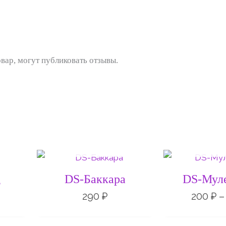
вар, могут публиковать отзывы.
НЕТ НА СКЛАДЕ
НЕТ НА 
Диапазон
цен:
240 ₽
g
DS-Баккара
DS-Мул
–
290 ₽
290
₽
200
₽
–