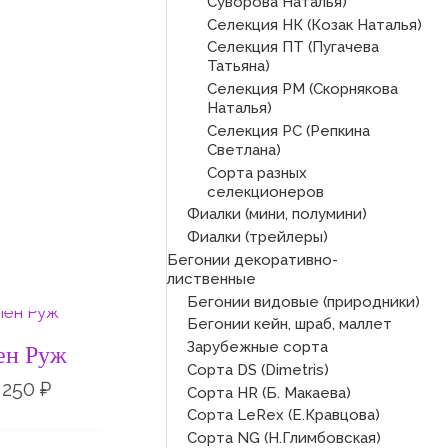
Суворова Наталья)
Селекция НК (Козак Наталья)
Селекция ПТ (Пугачева
Татьяна)
Селекция РМ (Скорнякова
Наталья)
Селекция РС (Репкина
Светлана)
Сорта разных
селекционеров
Фиалки (мини, полумини)
Фиалки (трейлеры)
Бегонии декоративно-
лиственные
СКЛАДЕ
Бегонии видовые (природники)
Диапазон
цен:
Бегонии кейн, шраб, маллет
200 ₽
Зарубежные сорта
ен Руж
–
Сорта DS (Dimetris)
250 ₽
250
₽
Сорта HR (Б. Макаева)
Сорта LeRex (Е.Кравцова)
Сорта NG (Н.Глимбовская)