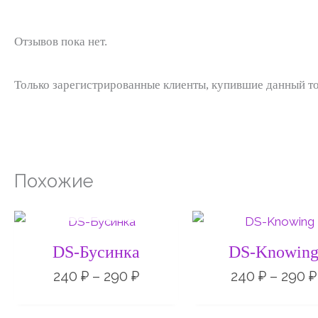
Отзывов пока нет.
Только зарегистрированные клиенты, купившие данный то
Похожие
НЕТ НА СКЛАДЕ
Диапазон
цен:
240 ₽
DS-Бусинка
DS-Knowin
–
290 ₽
240
₽
–
290
₽
240
₽
–
290
₽