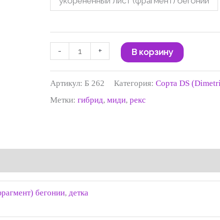
укорененный лист (фрагмент) бегонии
190 ₽
-
+
В корзину
Артикул:
Б 262
Категория:
Сорта DS (Dimetr
Метки:
гибрид
,
миди
,
рекс
фрагмент) бегонии
,
детка