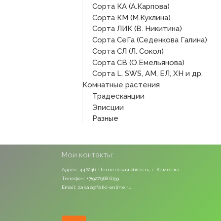
Сорта КА (А.Карпова)
Сорта КМ (М.Куклина)
Сорта ЛИК (В. Никитина)
Сорта СеГа (Седенкова Галина)
Сорта СЛ (Л. Сокол)
Сорта СВ (О.Емельянова)
Сорта L, SWS, АМ, ЕЛ, ХН и др.
Комнатные растения
Традесканции
Эписции
Разные
Мои контакты:
Адрес: 442246, Пензенская область, г. Каменка
Телефон: +7(927)368 6159
Email: zakaz@fialki-online.ru
Odnoklassniki
Vk
Instagram
Viber
Whatsapp