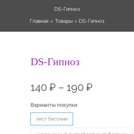
DS-Гипноз
Главная
Товары
DS-Гипноз
Количество
DS-Гипноз
Диапаз
товара
DS-
цен:
140
₽
–
190
₽
Гипноз
140 ₽
Варианты покупки
лист бегонии
–