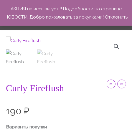
Перейти
Curly Fireflush
АКЦИЯ на весь август!!! Подробности на странице
к
НОВОСТИ. Добро пожаловать за покупками!
Отклонить
Главная
Товары
Curly Fireflush
содержимому
Количество
товара
Curly
Fireflush
Curly Fireflush
190
₽
Варианты покупки