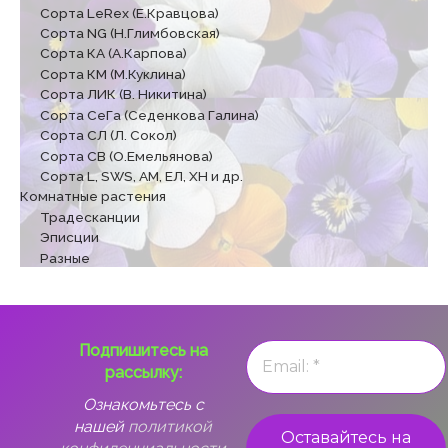
Сорта LeRex (Е.Кравцова)
Сорта NG (Н.Глимбовская)
Сорта КА (А.Карпова)
Сорта КМ (М.Куклина)
Сорта ЛИК (В. Никитина)
Сорта СеГа (Седенкова Галина)
Сорта СЛ (Л. Сокол)
Сорта СВ (О.Емельянова)
Сорта L, SWS, АМ, ЕЛ, ХН и др.
Комнатные растения
Традесканции
Эписции
Разные
Подпишитесь на
рассылку:
Ознакомьтесь с
нашей
политикой