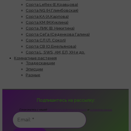
Сорта LeRex (Е.Кравцова)
Сорта NG (Н.Глимбовская)
Сорта КА (А.Карпова)
Сорта КМ (М.Куклина)
Сорта ЛИК (В. Никитина)
Сорта СеГа (Седенкова Галина)
Сорта СЛ (Л. Сокол)
Сорта СВ (О.Емельянова)
Сорта L, SWS, АМ, ЕЛ, ХН и др.
Комнатные растения
Традесканции
Эписции
Разные
Подпишитесь на рассылку:
Ознакомьтесь с нашей
политикой конфиденциальности
и
условиями заказа.