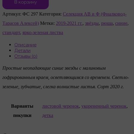
В корзину
Артикул:
ФС 297
Категория:
Селекция АВ и Ф (Фиалковод-
Тарасов Алексей)
Метки:
2019-2021 гг.
,
звёзды
,
рюша
,
синие
,
стандарт
,
ярко-зеленая листва
Описание
Детали
Отзывы (0)
Простые неопадающие синие звезды с малиновым
гофрированным краем, осветляющимся со временем. Светло-
зеленые, зубчатые, слегка волнистые листья. Сорт 2020 г.
Варианты
листовой черенок
,
укорененный черенок
,
покупки
детка