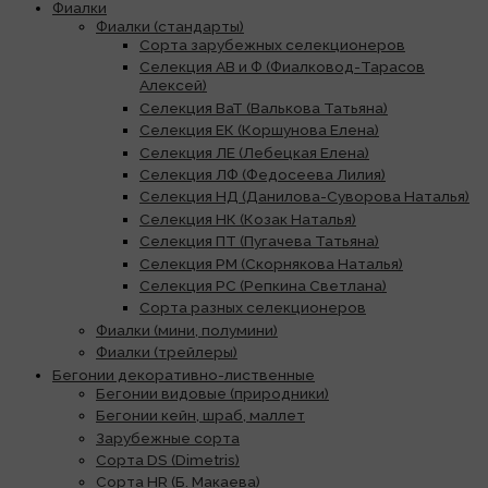
Фиалки
Фиалки (стандарты)
Сорта зарубежных селекционеров
Селекция АВ и Ф (Фиалковод-Тарасов
Алексей)
Селекция ВаТ (Валькова Татьяна)
Селекция ЕК (Коршунова Елена)
Селекция ЛЕ (Лебецкая Елена)
Селекция ЛФ (Федосеева Лилия)
Селекция НД (Данилова-Суворова Наталья)
Селекция НК (Козак Наталья)
Селекция ПТ (Пугачева Татьяна)
Селекция РМ (Скорнякова Наталья)
Селекция РС (Репкина Светлана)
Сорта разных селекционеров
Фиалки (мини, полумини)
Фиалки (трейлеры)
Бегонии декоративно-лиственные
Бегонии видовые (природники)
Бегонии кейн, шраб, маллет
Зарубежные сорта
Сорта DS (Dimetris)
Сорта HR (Б. Макаева)