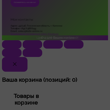
Мои контакты:
Адрес: 442246, Пензенская область, г. Каменка
Телефон: +7(927)368 6159
Email: zakaz@fialki-online.ru
Odnoklassniki
Vk
Instagram
Viber
Whatsapp
Цветы для Ваших желаний!
© 2026
Фиалки online
Ваша корзина
(позиций: 0)
Товары в
корзине