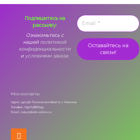
Подпишитесь на
рассылку:
Ознакомьтесь с
нашей
политикой
конфиденциальности
и
условиями заказа.
Мои контакты:
Адрес: 442246, Пензенская область, г. Каменка
Телефон: +7(927)368 6159
Email: zakaz@fialki-online.ru
Odnoklassniki
Vk
Instagram
Viber
Whatsapp