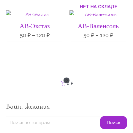
НЕТ НА СКЛАДЕ
Диапазон
Диапаз
цен:
цен:
50 ₽
50 ₽
АВ-Экстаз
АВ-Валенсоль
–
–
120 ₽
120 ₽
50
₽
–
120
₽
50
₽
–
120
₽
И
0
0 ₽
с
к
а
т
Ваши желания
ь
:
Поиск