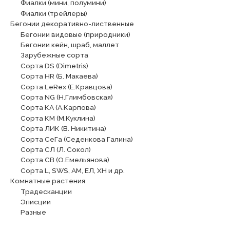
Фиалки (мини, полумини)
Фиалки (трейлеры)
Бегонии декоративно-лиственные
Бегонии видовые (природники)
Бегонии кейн, шраб, маллет
Зарубежные сорта
Сорта DS (Dimetris)
Сорта HR (Б. Макаева)
Сорта LeRex (Е.Кравцова)
Сорта NG (Н.Глимбовская)
Сорта КА (А.Карпова)
Сорта КМ (М.Куклина)
Сорта ЛИК (В. Никитина)
Сорта СеГа (Седенкова Галина)
Сорта СЛ (Л. Сокол)
Сорта СВ (О.Емельянова)
Сорта L, SWS, АМ, ЕЛ, ХН и др.
Комнатные растения
Традесканции
Эписции
Разные