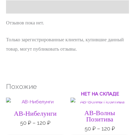
Отзывы (0)
Отзывов пока нет.
Только зарегистрированные клиенты, купившие данный
товар, могут публиковать отзывы.
Похожие
НЕТ НА СКЛАДЕ
Диапазон
Диапаз
цен:
цен:
50 ₽
50 ₽
АВ-Волны
АВ-Нибелунги
–
–
Позитива
120 ₽
120 ₽
50
₽
–
120
₽
50
₽
–
120
₽