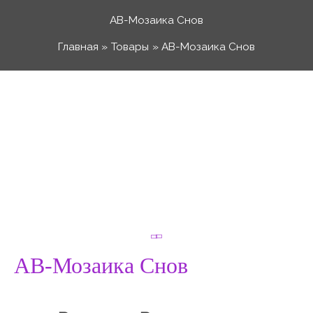
Перейти
АВ-Мозаика Снов
к
Главная
Товары
АВ-Мозаика Снов
содержимому
Количество
Диапазон
товара
АВ-
цен:
Мозаика
Снов
100 ₽
–
АВ-Мозаика Снов
200 ₽