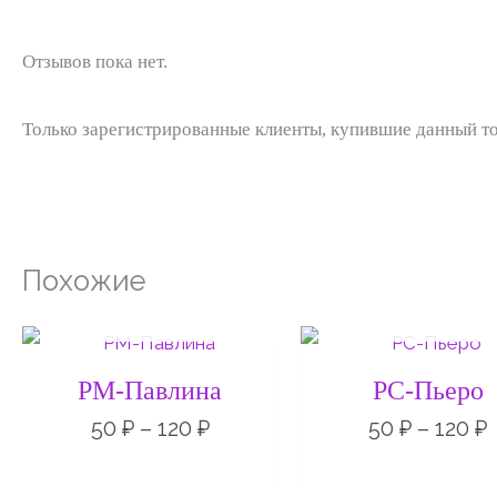
Отзывов пока нет.
Только зарегистрированные клиенты, купившие данный то
Похожие
НЕТ НА СКЛАДЕ
НЕТ НА СКЛАД
Диапазон
цен:
50 ₽
РМ-Павлина
РС-Пьеро
–
120 ₽
1
50
₽
–
120
₽
50
₽
–
120
₽