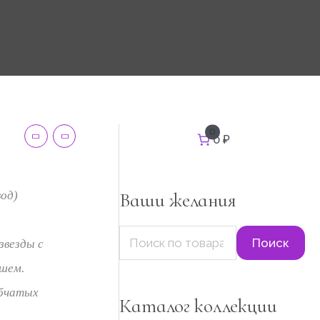
И
0
0 ₽
н
с
к
а
т
Ваши желания
вод)
ь
:
Поиск
звезды с
юшем.
убчатых
Каталог коллекции