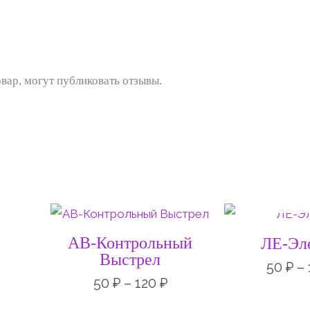
вар, могут публиковать отзывы.
Е
НЕТ НА 
Диапазон
Диапазон
цен:
цен:
50 ₽
50 ₽
АВ-Контрольный
ЛЕ-Эл
–
–
Выстрел
20 ₽
120 ₽
50
₽
–
50
₽
–
120
₽