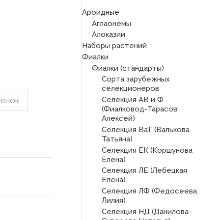
Ароидные
Аглаонемы
Алоказии
Наборы растений
Фиалки
Фиалки (стандарты)
Сорта зарубежных
селекционеров
Селекция АВ и Ф
ренок
(Фиалковод-Тарасов
Алексей)
Селекция ВаТ (Валькова
Татьяна)
Селекция ЕК (Коршунова
Елена)
Селекция ЛЕ (Лебецкая
Елена)
Селекция ЛФ (Федосеева
Лилия)
Селекция НД (Данилова-