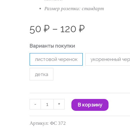
120 ₽
Размер розетки: стандарт
50
₽
–
120
₽
Варианты покупки
листовой черенок
укорененный че
детка
-
+
В корзину
Артикул:
ФС 372