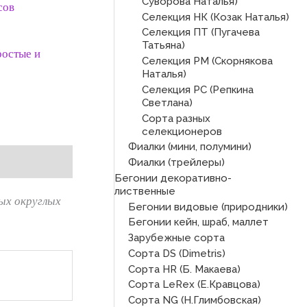
Суворова Наталья)
сов
Селекция НК (Козак Наталья)
Селекция ПТ (Пугачева
Татьяна)
ростые и
Селекция РМ (Скорнякова
Наталья)
Селекция РС (Репкина
Светлана)
Сорта разных
селекционеров
Фиалки (мини, полумини)
Фиалки (трейлеры)
Бегонии декоративно-
лиственные
ых округлых
Бегонии видовые (природники)
Бегонии кейн, шраб, маллет
Зарубежные сорта
Сорта DS (Dimetris)
Сорта HR (Б. Макаева)
Сорта LeRex (Е.Кравцова)
Сорта NG (Н.Глимбовская)