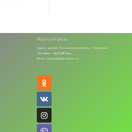
Мои контакты:
Адрес: 442246, Пензенская область, г. Каменка
Телефон: +7(927)368 6159
Email: zakaz@fialki-online.ru
Odnoklassniki
Vk
Instagram
Viber
Whatsapp