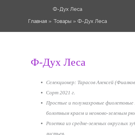
Ф-Дух Леса
Главная
Товары
Ф-Дух Леса
Количество
Ф-Дух Леса
Диапазо
товара
Ф-
цен:
Селекционер: Тарасов Алексей (Фиалко
Дух
С
орт 2021 г.
Леса
50 ₽
Простые и полумахровые фиолетовые 
болотным краем и неоново-зеленым р
–
Розетка из средне-зеленых округлых з
листьев.