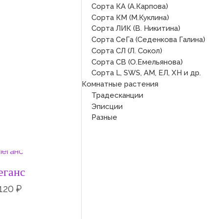
Сорта КА (А.Карпова)
Сорта КМ (М.Куклина)
Сорта ЛИК (В. Никитина)
Сорта СеГа (Седенкова Галина)
Сорта СЛ (Л. Сокол)
Сорта СВ (О.Емельянова)
Сорта L, SWS, АМ, ЕЛ, ХН и др.
Комнатные растения
Традесканции
Эписции
Разные
СКЛАДЕ
Диапазон
цен:
50 ₽
еганс
–
120 ₽
120
₽