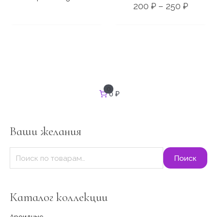
200
₽
–
250
₽
И
0
0 ₽
с
к
а
т
Ваши желания
ь
:
Поиск
Каталог коллекции
Ароидные