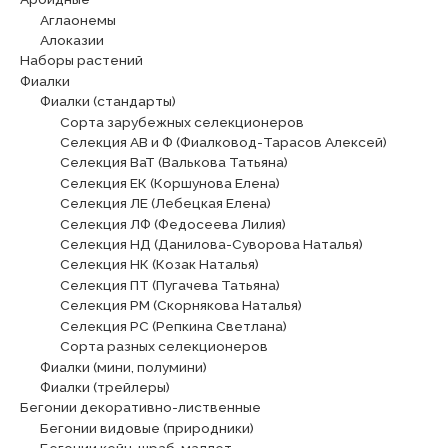
Аглаонемы
Алоказии
Наборы растений
Фиалки
Фиалки (стандарты)
Сорта зарубежных селекционеров
Селекция АВ и Ф (Фиалковод-Тарасов Алексей)
Селекция ВаТ (Валькова Татьяна)
Селекция ЕК (Коршунова Елена)
Селекция ЛЕ (Лебецкая Елена)
Селекция ЛФ (Федосеева Лилия)
Селекция НД (Данилова-Суворова Наталья)
Селекция НК (Козак Наталья)
Селекция ПТ (Пугачева Татьяна)
Селекция РМ (Скорнякова Наталья)
Селекция РС (Репкина Светлана)
Сорта разных селекционеров
Фиалки (мини, полумини)
Фиалки (трейлеры)
Бегонии декоративно-лиственные
Бегонии видовые (природники)