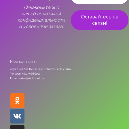
Ознакомьтесь с
нашей
политикой
конфиденциальности
и
условиями заказа.
Мои контакты:
Адрес: 442246, Пензенская область, г. Каменка
Телефон: +7(927)368 6159
Email: zakaz@fialki-online.ru
Odnoklassniki
Vk
Instagram
Viber
Whatsapp