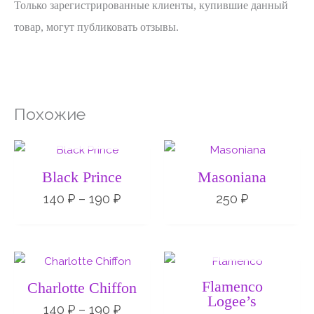
Только зарегистрированные клиенты, купившие данный
товар, могут публиковать отзывы.
Похожие
НЕТ НА СКЛАДЕ
Диапазон
цен:
140 ₽
Black Prince
Masoniana
–
190 ₽
140
₽
–
190
₽
250
₽
НЕТ НА СКЛАДЕ
Диапазон
Диапа
цен:
цен:
140 ₽
200 ₽
Flamenco
Charlotte Chiffon
–
–
Logee’s
190 ₽
250 ₽
140
₽
–
190
₽