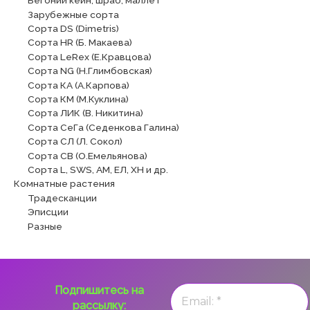
Бегонии кейн, шраб, маллет
Зарубежные сорта
Сорта DS (Dimetris)
Сорта HR (Б. Макаева)
Сорта LeRex (Е.Кравцова)
Сорта NG (Н.Глимбовская)
Сорта КА (А.Карпова)
Сорта КМ (М.Куклина)
Сорта ЛИК (В. Никитина)
Сорта СеГа (Седенкова Галина)
Сорта СЛ (Л. Сокол)
Сорта СВ (О.Емельянова)
Сорта L, SWS, АМ, ЕЛ, ХН и др.
Комнатные растения
Традесканции
Эписции
Разные
Подпишитесь на
рассылку: