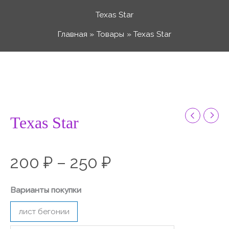
Перейти
Texas Star
к
Главная
Товары
Texas Star
содержимому
Количество
Диапазон
товара
Texas
цен:
Star
Texas Star
200 ₽
200
₽
–
250
₽
–
Варианты покупки
250 ₽
лист бегонии