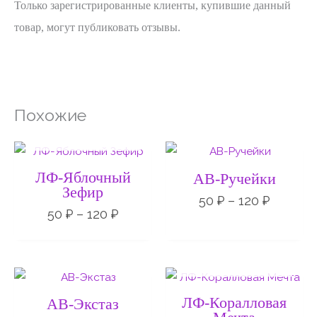
Только зарегистрированные клиенты, купившие данный
товар, могут публиковать отзывы.
Похожие
НЕТ НА СКЛАДЕ
Диапазон
Диапаз
цен:
цен:
50 ₽
50 ₽
ЛФ-Яблочный
АВ-Ручейки
–
–
Зефир
120 ₽
120 ₽
50
₽
–
120
₽
50
₽
–
120
₽
НЕТ НА СКЛАДЕ
Диапазон
Диапаз
цен:
цен:
50 ₽
50 ₽
ЛФ-Коралловая
АВ-Экстаз
–
–