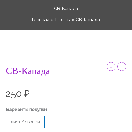
Перейти
СВ-Канада
к
Главная
Товары
СВ-Канада
содержимому
Количество
товара
СВ-
Канада
СВ-Канада
250
₽
Варианты покупки
лист бегонии