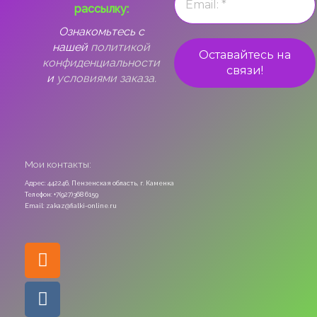
рассылку:
Ознакомьтесь с
нашей
политикой
конфиденциальности
и
условиями заказа.
Мои контакты:
Адрес: 442246, Пензенская область, г. Каменка
Телефон: +7(927)368 6159
Email: zakaz@fialki-online.ru
Odnoklassniki
Vk
Instagram
Viber
Whatsapp