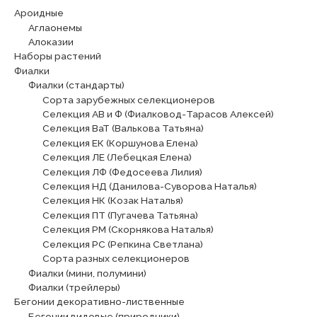
Ароидные
Аглаонемы
Алоказии
Наборы растений
Фиалки
Фиалки (стандарты)
Сорта зарубежных селекционеров
Селекция АВ и Ф (Фиалковод-Тарасов Алексей)
Селекция ВаТ (Валькова Татьяна)
Селекция ЕК (Коршунова Елена)
Селекция ЛЕ (Лебецкая Елена)
Селекция ЛФ (Федосеева Лилия)
Селекция НД (Данилова-Суворова Наталья)
Селекция НК (Козак Наталья)
Селекция ПТ (Пугачева Татьяна)
Селекция РМ (Скорнякова Наталья)
Селекция РС (Репкина Светлана)
Сорта разных селекционеров
Фиалки (мини, полумини)
Фиалки (трейлеры)
Бегонии декоративно-лиственные
Бегонии видовые (природники)