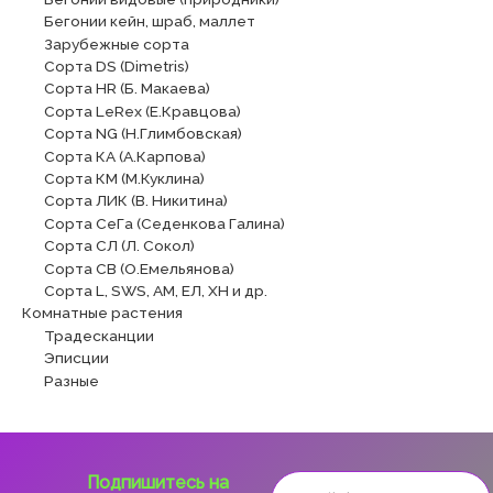
Бегонии кейн, шраб, маллет
Зарубежные сорта
Сорта DS (Dimetris)
Сорта HR (Б. Макаева)
Сорта LeRex (Е.Кравцова)
Сорта NG (Н.Глимбовская)
Сорта КА (А.Карпова)
Сорта КМ (М.Куклина)
Сорта ЛИК (В. Никитина)
Сорта СеГа (Седенкова Галина)
Сорта СЛ (Л. Сокол)
Сорта СВ (О.Емельянова)
Сорта L, SWS, АМ, ЕЛ, ХН и др.
Комнатные растения
Традесканции
Эписции
Разные
Подпишитесь на