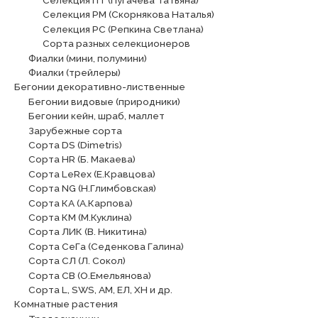
Селекция РМ (Скорнякова Наталья)
Селекция РС (Репкина Светлана)
Сорта разных селекционеров
Фиалки (мини, полумини)
Фиалки (трейлеры)
Бегонии декоративно-лиственные
Бегонии видовые (природники)
Бегонии кейн, шраб, маллет
Зарубежные сорта
Сорта DS (Dimetris)
Сорта HR (Б. Макаева)
Сорта LeRex (Е.Кравцова)
Сорта NG (Н.Глимбовская)
Сорта КА (А.Карпова)
Сорта КМ (М.Куклина)
Сорта ЛИК (В. Никитина)
Сорта СеГа (Седенкова Галина)
Сорта СЛ (Л. Сокол)
Сорта СВ (О.Емельянова)
Сорта L, SWS, АМ, ЕЛ, ХН и др.
Комнатные растения