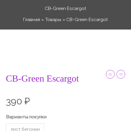
Перейти
СВ-Green Escargot
к
Главная
Товары
СВ-Green Escargot
содержимому
Количество
товара
СВ-
Green
Escargot
СВ-Green Escargot
390
₽
Варианты покупки
лист бегонии