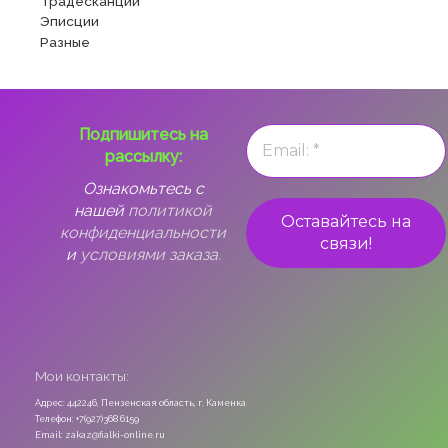
Традесканции
Эписции
Разные
Подпишитесь на
рассылку:
Ознакомьтесь с
нашей
политикой
конфиденциальности
и
условиями заказа.
Мои контакты:
Адрес: 442246, Пензенская область, г. Каменка
Телефон: +7(927)368 6159
Email: zakaz@fialki-online.ru