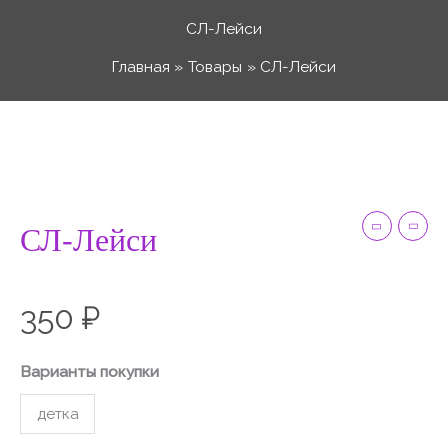
Перейти
СЛ-Лейси
к
Главная
Товары
СЛ-Лейси
содержимому
Количество
товара
СЛ-
Лейси
СЛ-Лейси
350
₽
Варианты покупки
детка