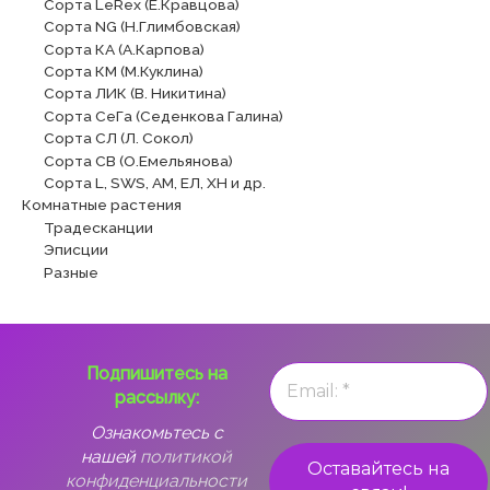
Сорта LeRex (Е.Кравцова)
Сорта NG (Н.Глимбовская)
Сорта КА (А.Карпова)
Сорта КМ (М.Куклина)
Сорта ЛИК (В. Никитина)
Сорта СеГа (Седенкова Галина)
Сорта СЛ (Л. Сокол)
Сорта СВ (О.Емельянова)
Сорта L, SWS, АМ, ЕЛ, ХН и др.
Комнатные растения
Традесканции
Эписции
Разные
Подпишитесь на
рассылку:
Ознакомьтесь с
нашей
политикой
конфиденциальности