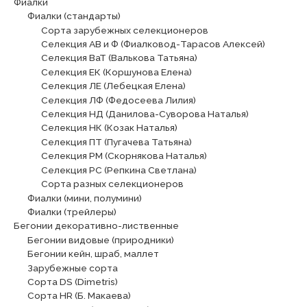
Фиалки
Фиалки (стандарты)
Сорта зарубежных селекционеров
Селекция АВ и Ф (Фиалковод-Тарасов Алексей)
Селекция ВаТ (Валькова Татьяна)
Селекция ЕК (Коршунова Елена)
Селекция ЛЕ (Лебецкая Елена)
Селекция ЛФ (Федосеева Лилия)
Селекция НД (Данилова-Суворова Наталья)
Селекция НК (Козак Наталья)
Селекция ПТ (Пугачева Татьяна)
Селекция РМ (Скорнякова Наталья)
Селекция РС (Репкина Светлана)
Сорта разных селекционеров
Фиалки (мини, полумини)
Фиалки (трейлеры)
Бегонии декоративно-лиственные
Бегонии видовые (природники)
Бегонии кейн, шраб, маллет
Зарубежные сорта
Сорта DS (Dimetris)
Сорта HR (Б. Макаева)