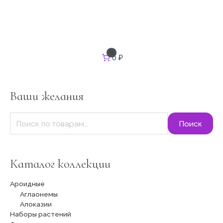
И
0
0 ₽
с
к
а
т
Ваши желания
ь
:
Поиск
Каталог коллекции
Ароидные
Аглаонемы
Алоказии
Наборы растений