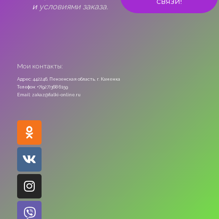
и
условиями заказа.
Мои контакты:
Адрес: 442246, Пензенская область, г. Каменка
Телефон: +7(927)368 6159
Email: zakaz@fialki-online.ru
Odnoklassniki
Vk
Instagram
Viber
Whatsapp