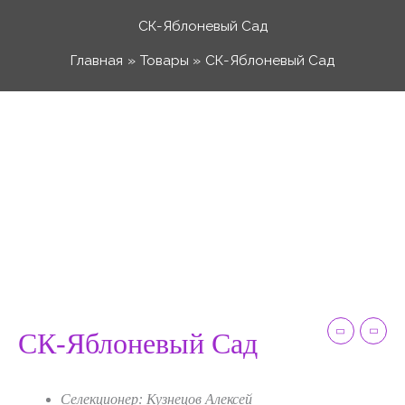
Перейти
СК-Яблоневый Сад
к
Главная
Товары
СК-Яблоневый Сад
содержимому
Количество
Диапазон
товара
СК-
цен:
Яблоневый
Сад
50 ₽
–
СК-Яблоневый Сад
120 ₽
Селекционер: Кузнецов Алексей