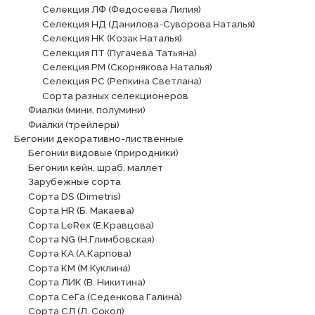
Селекция ЛФ (Федосеева Лилия)
Селекция НД (Данилова-Суворова Наталья)
Селекция НК (Козак Наталья)
Селекция ПТ (Пугачева Татьяна)
Селекция РМ (Скорнякова Наталья)
Селекция РС (Репкина Светлана)
Сорта разных селекционеров
Фиалки (мини, полумини)
Фиалки (трейлеры)
Бегонии декоративно-лиственные
Бегонии видовые (природники)
Бегонии кейн, шраб, маллет
Зарубежные сорта
Сорта DS (Dimetris)
Сорта HR (Б. Макаева)
Сорта LeRex (Е.Кравцова)
Сорта NG (Н.Глимбовская)
Сорта КА (А.Карпова)
Сорта КМ (М.Куклина)
Сорта ЛИК (В. Никитина)
Сорта СеГа (Седенкова Галина)
Сорта СЛ (Л. Сокол)