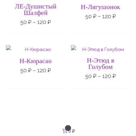
50 ₽
50 ₽
ЛЕ-Душистый
Н-Лягушонок
–
–
Шалфей
120 ₽
120 ₽
50
₽
–
120
₽
50
₽
–
120
₽
Диапазон
Диапаз
цен:
цен:
50 ₽
50 ₽
Н-Этюд в
Н-Кюрасао
–
–
Голубом
120 ₽
120 ₽
50
₽
–
120
₽
50
₽
–
120
₽
И
0
0 ₽
с