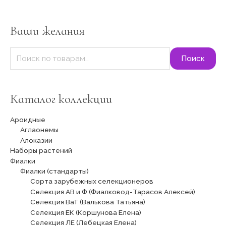
к
а
т
Ваши желания
ь
:
Поиск
Каталог коллекции
Ароидные
Аглаонемы
Алоказии
Наборы растений
Фиалки
Фиалки (стандарты)
Сорта зарубежных селекционеров
Селекция АВ и Ф (Фиалковод-Тарасов Алексей)
Селекция ВаТ (Валькова Татьяна)
Селекция ЕК (Коршунова Елена)
Селекция ЛЕ (Лебецкая Елена)