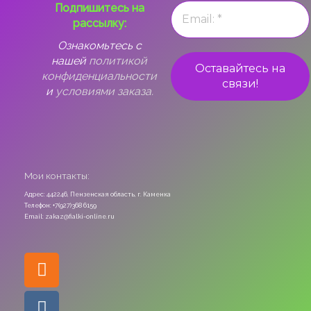
Подпишитесь на
рассылку:
Ознакомьтесь с
нашей
политикой
конфиденциальности
и
условиями заказа.
Мои контакты:
Адрес: 442246, Пензенская область, г. Каменка
Телефон: +7(927)368 6159
Email: zakaz@fialki-online.ru
Odnoklassniki
Vk
Instagram
Viber
Whatsapp