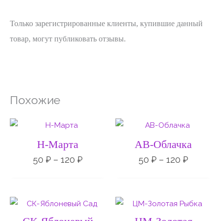
Только зарегистрированные клиенты, купившие данный
товар, могут публиковать отзывы.
Похожие
Диапазон
Диапаз
цен:
цен:
50 ₽
50 ₽
Н-Марта
АВ-Облачка
–
–
120 ₽
120 ₽
50
₽
–
120
₽
50
₽
–
120
₽
Диапазон
Диапаз
цен:
цен:
50 ₽
50 ₽