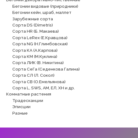
Бегонии видовые (природники)
Бегонии кейн, шраб, маллет
Зарубежные сорта
Сорта DS (Dimetris)
Сорта HR (Б. Макаева)
Сорта LeRex (Е.Кравцова)
Сорта NG (Н.Глимбовская)
Сорта КА (А.Карпова)
Сорта КМ (М.Куклина)
Сорта ЛИК (В. Никитина)
Сорта СеГа (Седенкова Галина)
Сорта СЛ (Л. Сокол)
Сорта СВ (О.Емельянова)
Сорта L, SWS, АМ, ЕЛ, ХН и др.
Комнатные растения
Традесканции
Эписции
Разные