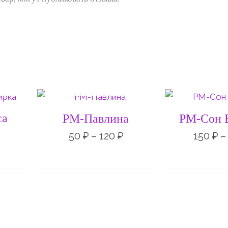
Е
НЕТ НА СКЛАДЕ
Диапазон
Диапазон
цен:
цен:
50 ₽
50 ₽
са
РМ-Павлина
РМ-Сон 
–
–
20 ₽
120 ₽
50
₽
–
120
₽
150
₽
–