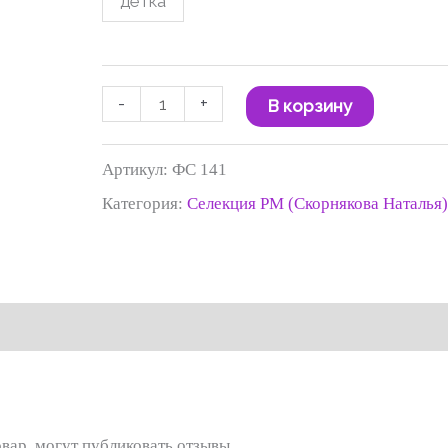
детка
120 ₽
-
+
В корзину
Артикул:
ФС 141
Категория:
Селекция РМ (Скорнякова Наталья
вар, могут публиковать отзывы.