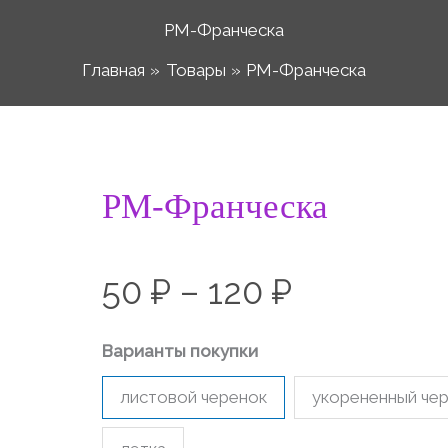
РМ-Франческа
Главная
Товары
РМ-Франческа
Количество
РМ-Франческа
Диапазо
товара
РМ-
цен:
50
₽
–
120
₽
Франческа
50 ₽
Варианты покупки
листовой черенок
укорененный че
–