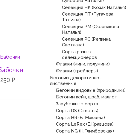
Суворова Наталья)
Селекция НК (Козак Наталья)
Селекция ПТ (Пугачева
Татьяна)
Селекция РМ (Скорнякова
Наталья)
Селекция РС (Репкина
Светлана)
Сорта разных
Диапазон
селекционеров
цен:
Фиалки (мини, полумини)
150 ₽
Бабочки
Фиалки (трейлеры)
–
Бегонии декоративно-
250 ₽
250
₽
лиственные
Бегонии видовые (природники)
Бегонии кейн, шраб, маллет
Зарубежные сорта
Сорта DS (Dimetris)
Сорта HR (Б. Макаева)
Сорта LeRex (Е.Кравцова)
Сорта NG (Н.Глимбовская)