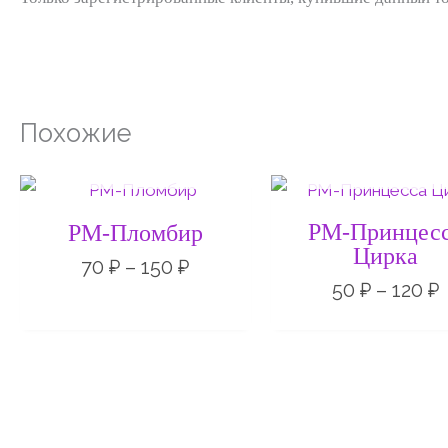
Похожие
НЕТ НА СКЛАДЕ
НЕТ НА СКЛАД
Диапазон
цен:
70 ₽
РМ-Принцес
РМ-Пломбир
–
Цирка
150 ₽
1
70
₽
–
150
₽
50
₽
–
120
₽