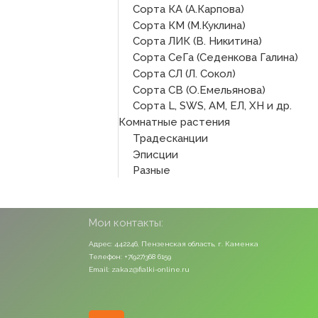
Сорта КА (А.Карпова)
Сорта КМ (М.Куклина)
Сорта ЛИК (В. Никитина)
Сорта СеГа (Седенкова Галина)
Сорта СЛ (Л. Сокол)
Сорта СВ (О.Емельянова)
Сорта L, SWS, АМ, ЕЛ, ХН и др.
Комнатные растения
Традесканции
Эписции
Разные
Мои контакты:
Адрес: 442246, Пензенская область, г. Каменка
Телефон: +7(927)368 6159
Email: zakaz@fialki-online.ru
Odnoklassniki
Vk
Instagram
Viber
Whatsapp