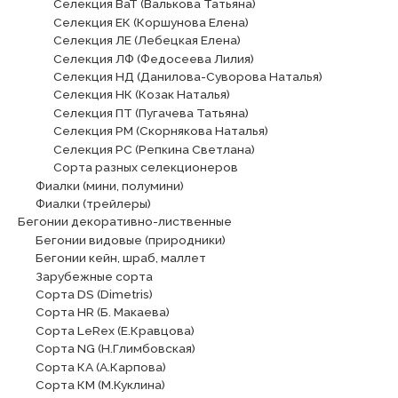
Селекция ВаТ (Валькова Татьяна)
Селекция ЕК (Коршунова Елена)
Селекция ЛЕ (Лебецкая Елена)
Селекция ЛФ (Федосеева Лилия)
Селекция НД (Данилова-Суворова Наталья)
Селекция НК (Козак Наталья)
Селекция ПТ (Пугачева Татьяна)
Селекция РМ (Скорнякова Наталья)
Селекция РС (Репкина Светлана)
Сорта разных селекционеров
Фиалки (мини, полумини)
Фиалки (трейлеры)
Бегонии декоративно-лиственные
Бегонии видовые (природники)
Бегонии кейн, шраб, маллет
Зарубежные сорта
Сорта DS (Dimetris)
Сорта HR (Б. Макаева)
Сорта LeRex (Е.Кравцова)
Сорта NG (Н.Глимбовская)
Сорта КА (А.Карпова)
Сорта КМ (М.Куклина)