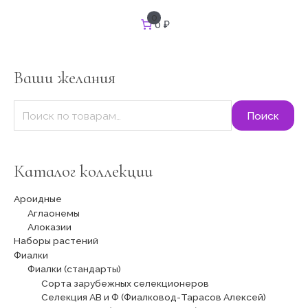
И
0
0 ₽
с
к
а
т
Ваши желания
ь
:
Поиск
Каталог коллекции
Ароидные
Аглаонемы
Алоказии
Наборы растений
Фиалки
Фиалки (стандарты)
Сорта зарубежных селекционеров
Селекция АВ и Ф (Фиалковод-Тарасов Алексей)