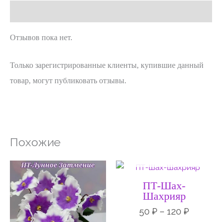
Отзывы (0)
Отзывов пока нет.
Только зарегистрированные клиенты, купившие данный
товар, могут публиковать отзывы.
Похожие
НЕТ НА СКЛАДЕ
Диапазон
Диапаз
цен:
цен:
50 ₽
50 ₽
ПТ-Шах-
–
–
Шахрияр
120 ₽
120 ₽
50
₽
–
120
₽