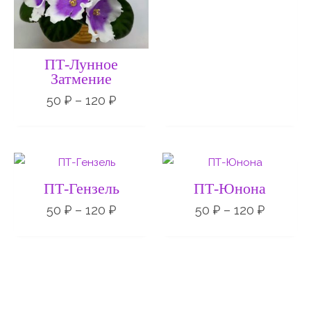
ПТ-Лунное
Затмение
50
₽
–
120
₽
Диапазон
Диапаз
цен:
цен:
50 ₽
50 ₽
ПТ-Гензель
ПТ-Юнона
–
–
120 ₽
120 ₽
50
₽
–
120
₽
50
₽
–
120
₽