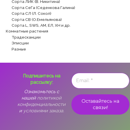
Сорта ЛИК (В. Никитина)
Сорта СеГа (Седенкова Галина)
Сорта СЛ (Л. Сокол)
Сорта СВ (О.Емельянова)
Сорта L, SWS, АМ, ЕЛ, ХН и др.
Комнатные растения
Традесканции
Эписции
Разные
Подпишитесь на
рассылку:
Ознакомьтесь с
нашей
политикой
конфиденциальности
и
условиями заказа.