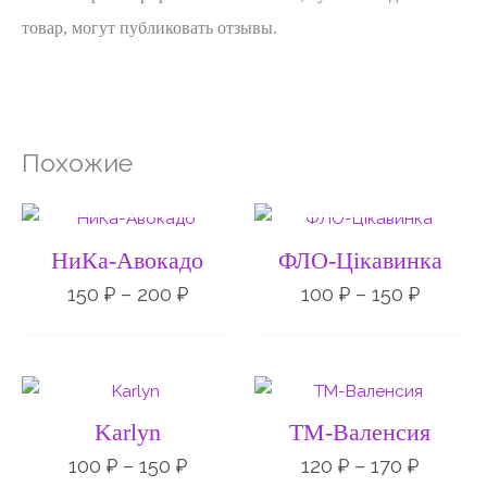
товар, могут публиковать отзывы.
Похожие
НЕТ НА СКЛАДЕ
НЕТ НА СКЛАДЕ
Диапазон
Диапа
цен:
цен:
150 ₽
100 ₽
НиКа-Авокадо
ФЛО-Цiкавинка
–
–
200 ₽
150 ₽
150
₽
–
200
₽
100
₽
–
150
₽
Диапазон
Диапаз
цен:
цен:
100 ₽
120 ₽
Karlyn
ТМ-Валенсия
–
–
150 ₽
170 ₽
100
₽
–
150
₽
120
₽
–
170
₽