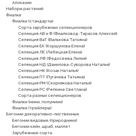
Алоказии
Наборы растений
Фиалки
Фиалки (стандарты)
Сорта зарубежных селекционеров
Селекция АВ и Ф (Фиалковод-Тарасов Алексей)
Селекция ВаТ (Валькова Татьяна)
Селекция ЕК (Коршунова Елена)
Селекция ЛЕ (Лебецкая Елена)
Селекция ЛФ (Федосеева Лилия)
Селекция НД (Данилова-Суворова Наталья)
Селекция НК (Козак Наталья)
Селекция ПТ (Пугачева Татьяна)
Селекция РМ (Скорнякова Наталья)
Селекция РС (Репкина Светлана)
Сорта разных селекционеров
Фиалки (мини, полумини)
Фиалки (трейлеры)
Бегонии декоративно-лиственные
Бегонии видовые (природники)
Бегонии кейн, шраб, маллет
Зарубежные сорта