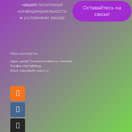
нашей
политикой
конфиденциальности
и
условиями заказа.
Мои контакты:
Адрес: 442246, Пензенская область, г. Каменка
Телефон: +7(927)368 6159
Email: zakaz@fialki-online.ru
Odnoklassniki
Vk
Instagram
Viber
Whatsapp