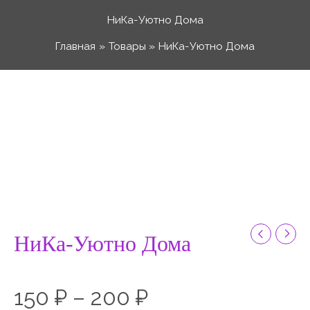
Перейти
НиКа-Уютно Дома
к
Главная
Товары
НиКа-Уютно Дома
содержимому
Количество
Диапазон
товара
НиКа-
цен:
Уютно
Дома
150 ₽
–
НиКа-Уютно Дома
200 ₽
150
₽
–
200
₽