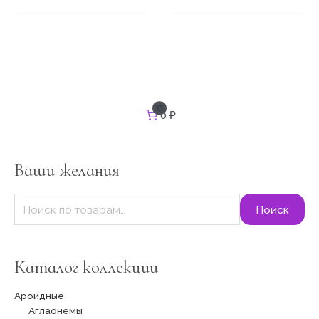
И
0
0 ₽
с
к
а
т
Ваши желания
ь
:
Поиск
Каталог коллекции
Ароидные
Аглаонемы