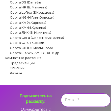
Сорта DS (Dimetris)
Сорта HR (Б. Макаева)
Сорта LeRex (Е.Кравцова)
Сорта NG (Н.Глимбовская)
Сорта КА (А.Карпова)
Сорта КМ (М.Куклина)
Сорта ЛИК (В. Никитина)
Сорта СеГа (Седенкова Галина)
Сорта СЛ (Л. Сокол)
Сорта СВ (О.Емельянова)
Сорта L, SWS, АМ, ЕЛ, ХН и др.
Комнатные растения
Традесканции
Эписции
Разные
Подпишитесь на
рассылку:
Ознакомьтесь с