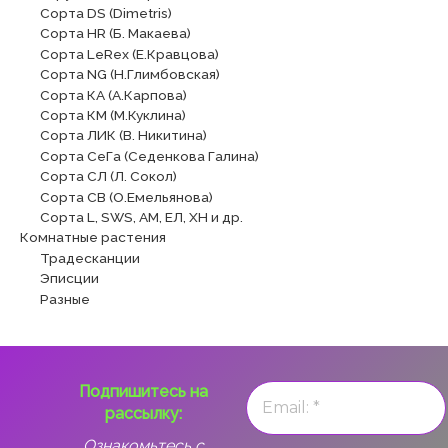
Сорта DS (Dimetris)
Сорта HR (Б. Макаева)
Сорта LeRex (Е.Кравцова)
Сорта NG (Н.Глимбовская)
Сорта КА (А.Карпова)
Сорта КМ (М.Куклина)
Сорта ЛИК (В. Никитина)
Сорта СеГа (Седенкова Галина)
Сорта СЛ (Л. Сокол)
Сорта СВ (О.Емельянова)
Сорта L, SWS, АМ, ЕЛ, ХН и др.
Комнатные растения
Традесканции
Эписции
Разные
Подпишитесь на
рассылку:
Ознакомьтесь с