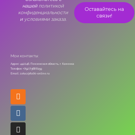
нашей
политикой
конфиденциальности
и
условиями заказа.
Мои контакты:
Адрес: 442246, Пензенская область, г. Каменка
Телефон: +7(927)368 6159
Email: zakaz@fialki-online.ru
Odnoklassniki
Vk
Instagram
Viber
Whatsapp