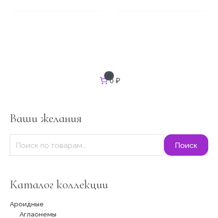
И
0
0 ₽
с
к
а
т
Ваши желания
ь
:
Поиск
Каталог коллекции
Ароидные
Аглаонемы