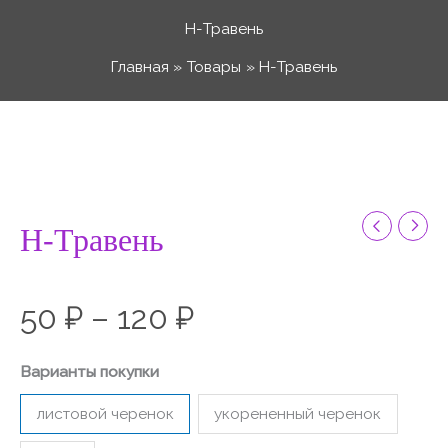
Перейти
Н-Травень
к
Главная
Товары
Н-Травень
содержимому
Количество
Диапазон
товара
Н-
цен:
Травень
Н-Травень
50 ₽
50
₽
–
120
₽
–
Варианты покупки
120 ₽
листовой черенок
укорененный черенок