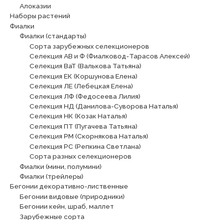
Алоказии
Наборы растений
Фиалки
Фиалки (стандарты)
Сорта зарубежных селекционеров
Селекция АВ и Ф (Фиалковод-Тарасов Алексей)
Селекция ВаТ (Валькова Татьяна)
Селекция ЕК (Коршунова Елена)
Селекция ЛЕ (Лебецкая Елена)
Селекция ЛФ (Федосеева Лилия)
Селекция НД (Данилова-Суворова Наталья)
Селекция НК (Козак Наталья)
Селекция ПТ (Пугачева Татьяна)
Селекция РМ (Скорнякова Наталья)
Селекция РС (Репкина Светлана)
Сорта разных селекционеров
Фиалки (мини, полумини)
Фиалки (трейлеры)
Бегонии декоративно-лиственные
Бегонии видовые (природники)
Бегонии кейн, шраб, маллет
Зарубежные сорта