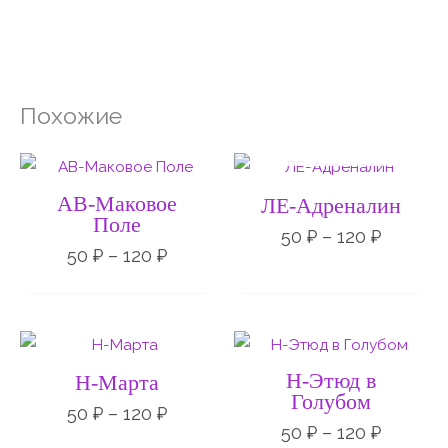
Похожие
НЕТ НА СКЛАДЕ
Диапазон
Диапаз
цен:
цен:
50 ₽
50 ₽
АВ-Маковое
ЛЕ-Адреналин
–
–
Поле
120 ₽
120 ₽
50
₽
–
120
₽
50
₽
–
120
₽
Диапазон
Диапаз
цен:
цен:
50 ₽
50 ₽
Н-Этюд в
Н-Марта
–
–
Голубом
120 ₽
120 ₽
50
₽
–
120
₽
50
₽
–
120
₽