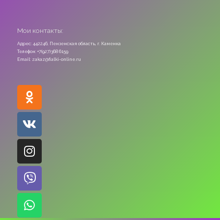
Мои контакты:
Адрес: 442246, Пензенская область, г. Каменка
Телефон: +7(927)368 6159
Email: zakaz@fialki-online.ru
Odnoklassniki
Vk
Instagram
Viber
Whatsapp