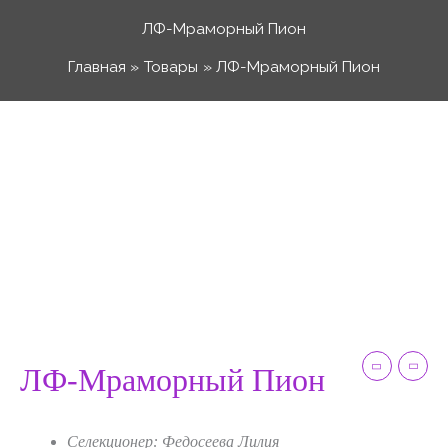
Перейти
ЛФ-Мраморный Пион
к
Главная
Товары
ЛФ-Мраморный Пион
содержимому
Количество
Диапазон
товара
ЛФ-
цен:
Мраморный
Пион
50 ₽
–
ЛФ-Мраморный Пион
120 ₽
Селекционер: Федосеева Лилия