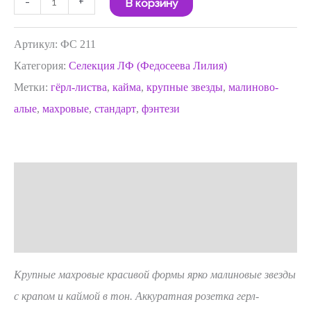
-
+
В корзину
Артикул:
ФС 211
Категория:
Селекция ЛФ (Федосеева Лилия)
Метки:
гёрл-листва
,
кайма
,
крупные звезды
,
малиново-
алые
,
махровые
,
стандарт
,
фэнтези
Описание
Детали
Отзывы (0)
Крупные махровые красивой формы ярко малиновые звезды
с крапом и каймой в тон. Аккуратная розетка герл-