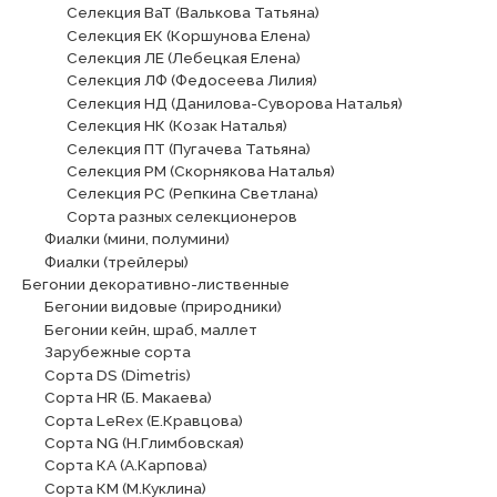
Селекция ВаТ (Валькова Татьяна)
Селекция ЕК (Коршунова Елена)
Селекция ЛЕ (Лебецкая Елена)
Селекция ЛФ (Федосеева Лилия)
Селекция НД (Данилова-Суворова Наталья)
Селекция НК (Козак Наталья)
Селекция ПТ (Пугачева Татьяна)
Селекция РМ (Скорнякова Наталья)
Селекция РС (Репкина Светлана)
Сорта разных селекционеров
Фиалки (мини, полумини)
Фиалки (трейлеры)
Бегонии декоративно-лиственные
Бегонии видовые (природники)
Бегонии кейн, шраб, маллет
Зарубежные сорта
Сорта DS (Dimetris)
Сорта HR (Б. Макаева)
Сорта LeRex (Е.Кравцова)
Сорта NG (Н.Глимбовская)
Сорта КА (А.Карпова)
Сорта КМ (М.Куклина)