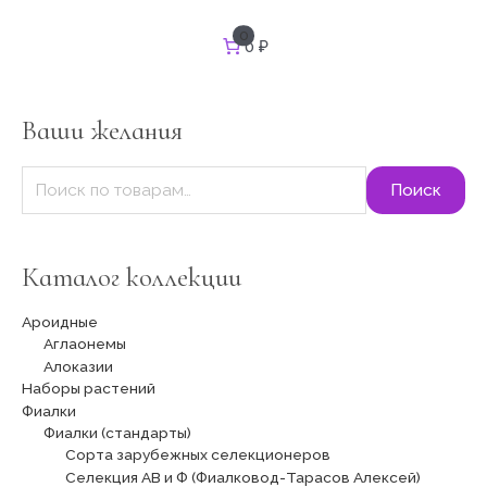
И
0
0 ₽
с
к
а
т
Ваши желания
ь
:
Поиск
Каталог коллекции
Ароидные
Аглаонемы
Алоказии
Наборы растений
Фиалки
Фиалки (стандарты)
Сорта зарубежных селекционеров
Селекция АВ и Ф (Фиалковод-Тарасов Алексей)