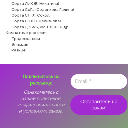
Сорта ЛИК (В. Никитина)
Сорта СеГа (Седенкова Галина)
Сорта СЛ (Л. Сокол)
Сорта СВ (О.Емельянова)
Сорта L, SWS, АМ, ЕЛ, ХН и др.
Комнатные растения
Традесканции
Эписции
Разные
Подпишитесь на
рассылку:
Ознакомьтесь с
нашей
политикой
конфиденциальности
и
условиями заказа.