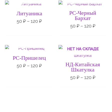
Диапазон
Диапаз
цен:
цен:
50 ₽
50 ₽
РС-Черный
Литуаника
–
–
Бархат
120 ₽
120 ₽
50
₽
–
120
₽
50
₽
–
120
₽
НЕТ НА СКЛАДЕ
Диапазон
Диапаз
НЕТ НА СКЛАДЕ
цен:
цен:
50 ₽
50 ₽
РС-Пришелец
–
–
НД-Китайская
120 ₽
120 ₽
50
₽
–
120
₽
Шкатулка
50
₽
–
120
₽