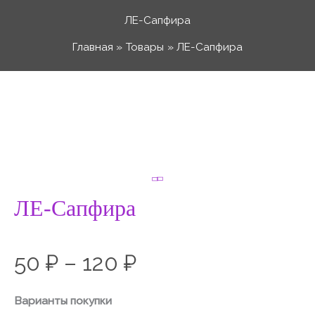
Перейти
ЛЕ-Сапфира
к
Главная
Товары
ЛЕ-Сапфира
содержимому
Количество
Диапазон
товара
ЛЕ-
цен:
Сапфира
50 ₽
ЛЕ-Сапфира
–
50
₽
–
120
₽
120 ₽
Варианты покупки