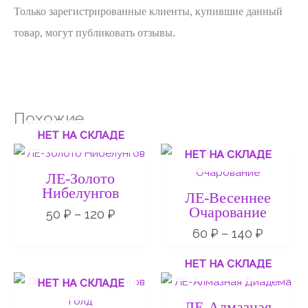
Только зарегистрированные клиенты, купившие данный
товар, могут публиковать отзывы.
Похожие
НЕТ НА СКЛАДЕ
Диапазон
Диапаз
НЕТ НА СКЛАДЕ
цен:
цен:
50 ₽
60 ₽
ЛЕ-Золото
–
–
Нибелунгов
ЛЕ-Весеннее
120 ₽
140 ₽
Очарование
50
₽
–
120
₽
60
₽
–
140
₽
НЕТ НА СКЛАДЕ
Диапазон
Диапаз
НЕТ НА СКЛАДЕ
цен:
цен:
100 ₽
50 ₽
ЛЕ-Алмазная