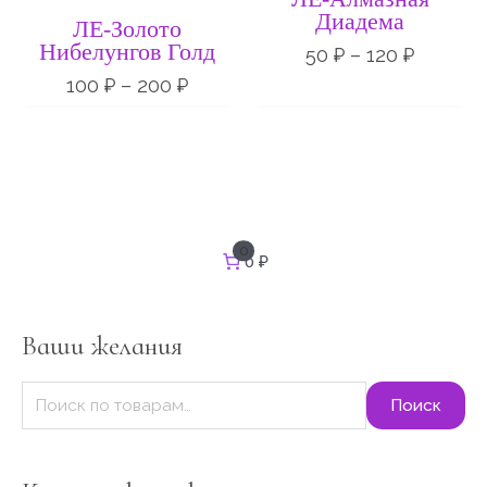
–
–
Диадема
ЛЕ-Золото
200 ₽
120 ₽
Нибелунгов Голд
50
₽
–
120
₽
100
₽
–
200
₽
И
0
0 ₽
с
к
а
т
Ваши желания
ь
:
Поиск