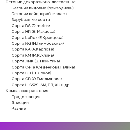
Бегонии декоративно-лиственные
Бегонии видовые (природники)
Бегонии кейн, шраб, маллет
Зарубежные сорта
Сорта DS (Dimetris)
Сорта HR (Б. Макаева)
Сорта LeRex (Е.Кравцова)
Сорта NG (Н.Глимбовская)
Сорта КА (А.Карпова)
Сорта КМ (М.Куклина)
Сорта ЛИК (В. Никитина)
Сорта СеГа (Седенкова Галина)
Сорта СЛ (Л. Сокол)
Сорта СВ (О.Емельянова)
Сорта L, SWS, АМ, ЕЛ, ХН и др.
Комнатные растения
Традесканции
Эписции
Разные