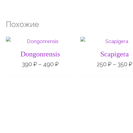
Похожие
Диапазон
цен:
390 ₽
Dongonrensis
Scapigera
–
490 ₽
390
₽
–
490
₽
250
₽
–
350
₽