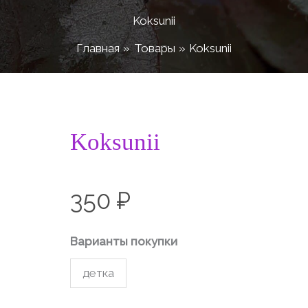
Koksunii
Главная
Товары
Koksunii
Количество
Koksunii
товара
Koksunii
350
₽
Варианты покупки
детка