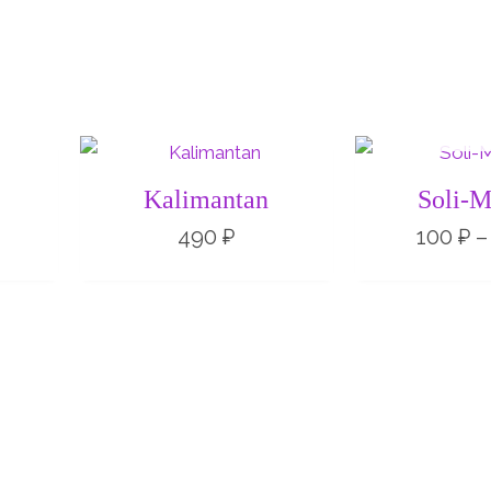
НЕТ НА 
Диапазон
цен:
250 ₽
Kalimantan
Soli-M
–
350 ₽
490
₽
100
₽
–