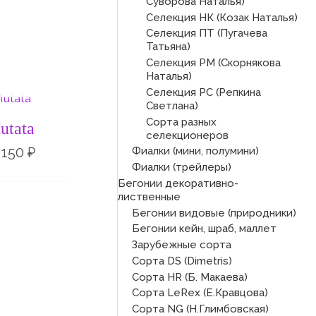
Суворова Наталья)
Селекция НК (Козак Наталья)
Селекция ПТ (Пугачева
Татьяна)
Селекция РМ (Скорнякова
Наталья)
СКЛАДЕ
Диапазон
Селекция РС (Репкина
Светлана)
цен:
100 ₽
Сорта разных
utata
–
селекционеров
150 ₽
150
₽
Фиалки (мини, полумини)
Фиалки (трейлеры)
Бегонии декоративно-
лиственные
Бегонии видовые (природники)
Бегонии кейн, шраб, маллет
Зарубежные сорта
Сорта DS (Dimetris)
Сорта HR (Б. Макаева)
Сорта LeRex (Е.Кравцова)
Сорта NG (Н.Глимбовская)