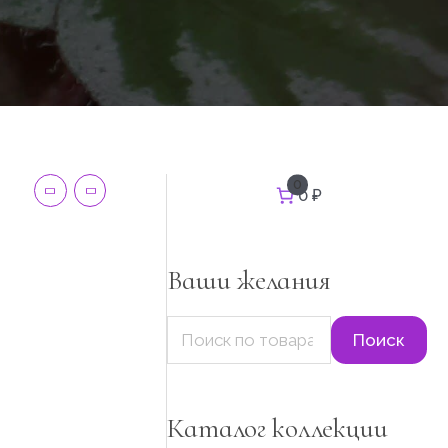
И
0
0 ₽
с
к
а
т
Ваши желания
ь
:
Поиск
Каталог коллекции