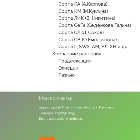
Сорта КА (А.Карпова)
Сорта КМ (М.Куклина)
Сорта ЛИК (В. Никитина)
Сорта СеГа (Седенкова Галина)
Сорта СЛ (Л. Сокол)
Сорта СВ (О.Емельянова)
Сорта L, SWS, АМ, ЕЛ, ХН и др.
Комнатные растения
Традесканции
Эписции
Разные
Мои контакты:
Адрес: 442246, Пензенская область, г. Каменка
Телефон: +7(927)368 6159
Email: zakaz@fialki-online.ru
Odnoklassniki
Vk
Instagram
Viber
Whatsapp