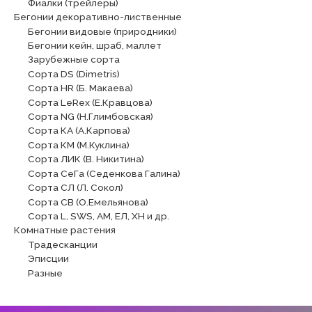
Фиалки (трейлеры)
Бегонии декоративно-лиственные
Бегонии видовые (природники)
Бегонии кейн, шраб, маллет
Зарубежные сорта
Сорта DS (Dimetris)
Сорта HR (Б. Макаева)
Сорта LeRex (Е.Кравцова)
Сорта NG (Н.Глимбовская)
Сорта КА (А.Карпова)
Сорта КМ (М.Куклина)
Сорта ЛИК (В. Никитина)
Сорта СеГа (Седенкова Галина)
Сорта СЛ (Л. Сокол)
Сорта СВ (О.Емельянова)
Сорта L, SWS, АМ, ЕЛ, ХН и др.
Комнатные растения
Традесканции
Эписции
Разные