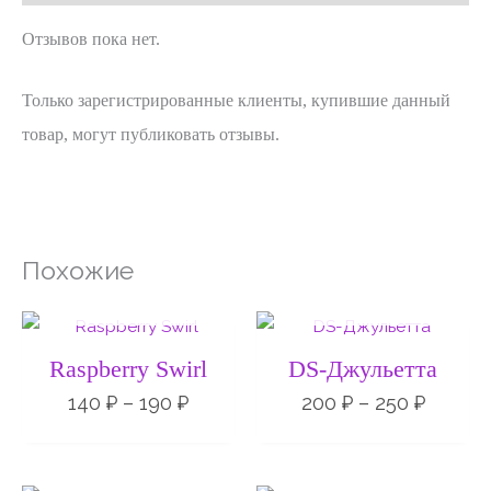
Отзывов пока нет.
Только зарегистрированные клиенты, купившие данный
товар, могут публиковать отзывы.
Похожие
НЕТ НА СКЛАДЕ
НЕТ НА СКЛАДЕ
Диапазон
Диапа
цен:
цен:
140 ₽
200 ₽
Raspberry Swirl
DS-Джульетта
–
–
190 ₽
250 ₽
140
₽
–
190
₽
200
₽
–
250
₽
НЕТ НА СКЛАДЕ
НЕТ НА СКЛАДЕ