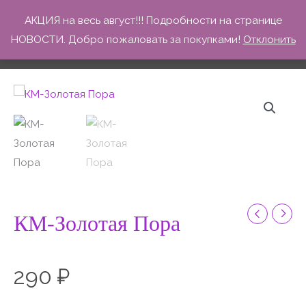
Перейти
КМ-Золотая Пора
АКЦИЯ на весь август!!! Подробности на странице
к
НОВОСТИ. Добро пожаловать за покупками!
Отклонить
Главная
Товары
КМ-Золотая Пора
содержимому
Количество
товара
КМ-
Золотая
Пора
КМ-Золотая Пора
290
₽