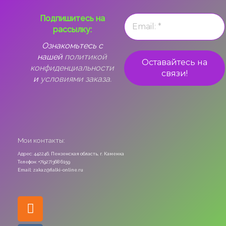
Подпишитесь на
рассылку:
Ознакомьтесь с
нашей
политикой
конфиденциальности
и
условиями заказа.
Мои контакты:
Адрес: 442246, Пензенская область, г. Каменка
Телефон: +7(927)368 6159
Email: zakaz@fialki-online.ru
Odnoklassniki
Vk
Instagram
Viber
Whatsapp