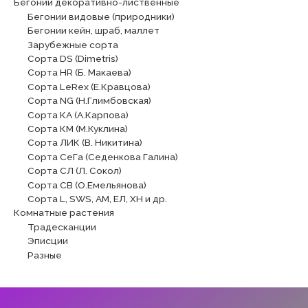
Бегонии декоративно-лиственные
Бегонии видовые (природники)
Бегонии кейн, шраб, маллет
Зарубежные сорта
Сорта DS (Dimetris)
Сорта HR (Б. Макаева)
Сорта LeRex (Е.Кравцова)
Сорта NG (Н.Глимбовская)
Сорта КА (А.Карпова)
Сорта КМ (М.Куклина)
Сорта ЛИК (В. Никитина)
Сорта СеГа (Седенкова Галина)
Сорта СЛ (Л. Сокол)
Сорта СВ (О.Емельянова)
Сорта L, SWS, АМ, ЕЛ, ХН и др.
Комнатные растения
Традесканции
Эписции
Разные