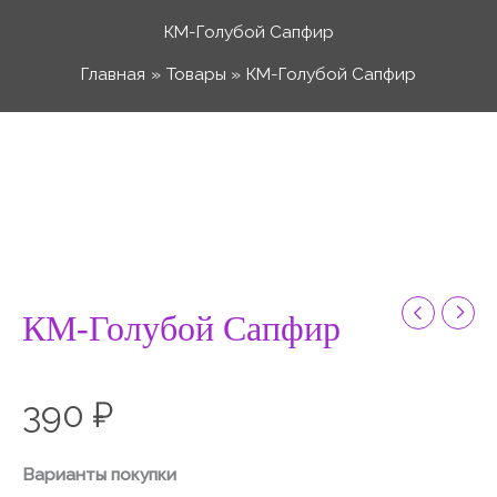
Перейти
КМ-Голубой Сапфир
к
Главная
Товары
КМ-Голубой Сапфир
содержимому
Количество
товара
КМ-
Голубой
Сапфир
КМ-Голубой Сапфир
390
₽
Варианты покупки