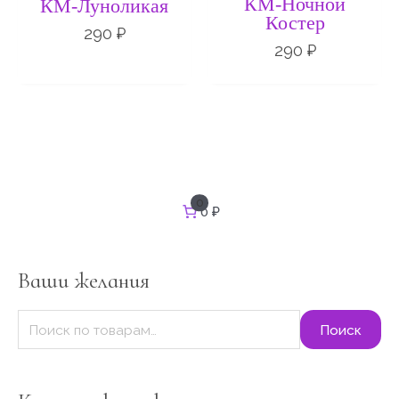
КМ-Ночной
КМ-Луноликая
Костер
290
₽
290
₽
И
0
0 ₽
с
к
а
т
Ваши желания
ь
:
Поиск