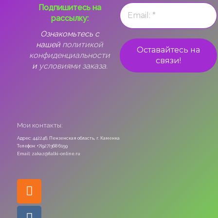
Подпишитесь на
рассылку:
Ознакомьтесь с
нашей
политикой
конфиденциальности
и
условиями заказа.
Мои контакты:
Адрес: 442246, Пензенская область, г. Каменка
Телефон: +7(927)368 6159
Email: zakaz@fialki-online.ru
Odnoklassniki
Vk
Instagram
Viber
Whatsapp